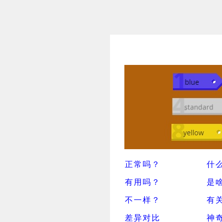
正常吗？
什
有用吗？
是
不一样？
有
差异对比
神