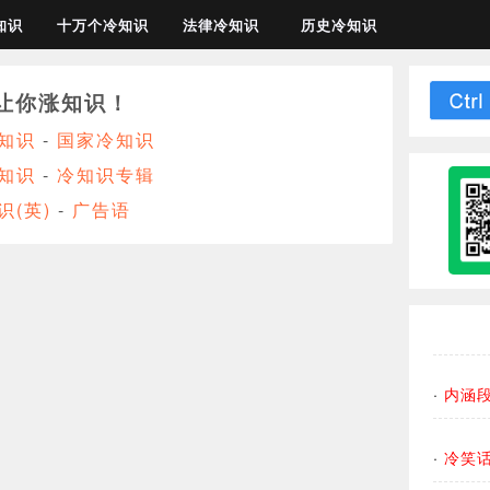
知识
十万个冷知识
法律冷知识
历史冷知识
让你涨知识！
知识
-
国家冷知识
知识
-
冷知识专辑
识(英)
-
广告语
·
内涵
·
冷笑