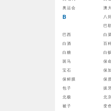
奥运会
澳
B
八
巴
巴西
白
白酒
百
白糖
白
斑马
保
宝石
保
保鲜膜
保
包子
拔
北极
北
被子
变