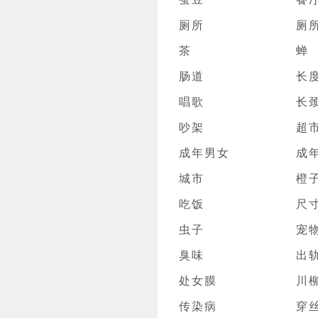
厕所
厕
茶
蝉
肠道
长
唱歌
长
吵架
超
成年男女
成
城市
橙
吃饭
尺
虫子
宠
臭味
出
处女膜
川
传染病
穿