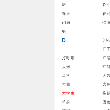
床
吹
春天
春
刺猬
催
醋
D
DN
打
打呼噜
打
大米
打
蛋疼
大
大象
大
大学生
袋
单身
蛋