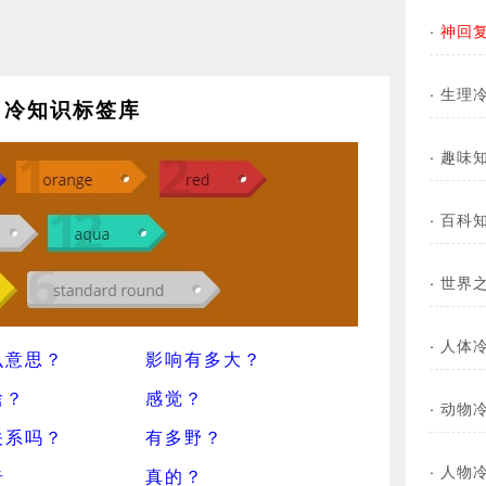
·
神回
·
生理
冷知识标签库
·
趣味
·
百科
·
世界
·
人体
么意思？
影响有多大？
啥？
感觉？
·
动物
关系吗？
有多野？
·
人物
奇
真的？