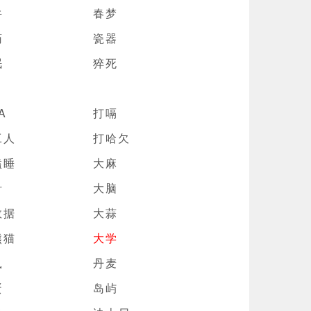
牛
春梦
药
瓷器
眠
猝死
A
打嗝
工人
打哈欠
瞌睡
大麻
针
大脑
数据
大蒜
熊猫
大学
鼠
丹麦
蛋
岛屿