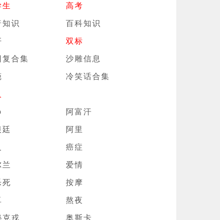
学生
高考
普知识
百科知识
奸
双标
回复合集
沙雕信息
葩
冷笑话合集
人
p
阿富汗
根廷
阿里
及
癌症
尔兰
爱情
乐死
按摩
卓
熬夜
秘克戎
奥斯卡