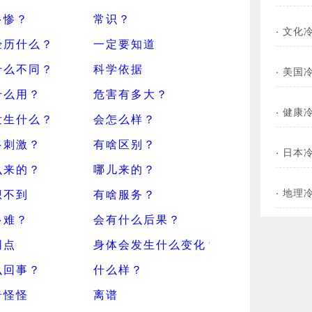
多惨？
常识？
·
文化
经历什么？
一定要知道
什么不同？
科学依据
·
美国
什么用？
危害有多大？
·
健康
发生什么？
会怎么样？
多刺激？
有啥区别？
·
日本
么来的？
哪儿来的？
·
地理
想不到
有啥服务？
多难？
会有什么后果？
同点
身体会发生什么变化？
么回事？
什么样？
奇怪怪
离谱