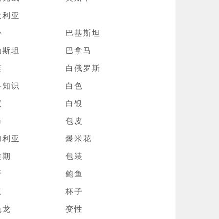
大利亚
卦
巴基斯坦
勒斯坦
巴拿马
菜
白俄罗斯
科知识
白色
蚁
白银
命
包皮
加利亚
爆米花
质期
包装
牙
鲍鱼
京
杯子
色龙
变性