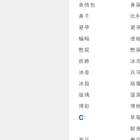
表情包
鼻
鼻子
比
避孕
避
蝙蝠
便
憋屁
憋
殡葬
冰
冰壶
兵
冰箱
病
玻璃
菠
博彩
博
C
草
财
蚕豆
餐