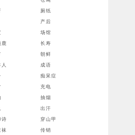
所
厕纸
产后
度
场馆
颈鹿
长寿
市
朝鲜
年人
成语
子
痴呆症
寸
充电
物
抽烟
轨
出汗
柳诗
穿山甲
丝袜
传销