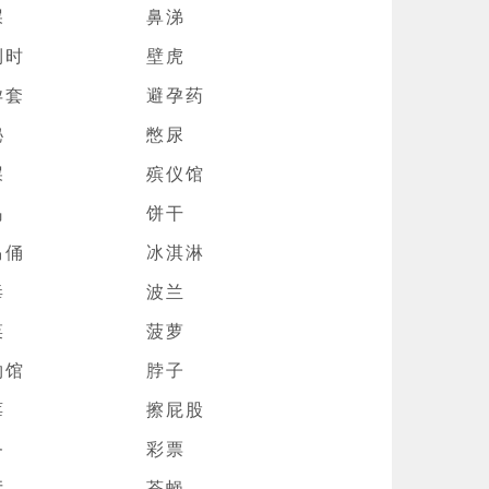
屎
鼻涕
利时
壁虎
孕套
避孕药
秘
憋尿
屎
殡仪馆
岛
饼干
马俑
冰淇淋
毒
波兰
菜
菠萝
物馆
脖子
莓
擦屁股
务
彩票
厅
苍蝇