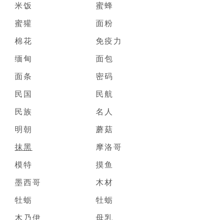
米饭
蜜蜂
蜜獾
面粉
棉花
免疫力
缅甸
面包
面条
密码
民国
民航
民族
名人
明朝
蘑菇
抹黑
摩洛哥
模特
摸鱼
墨西哥
木材
牡蛎
牡蛎
木乃伊
母乳