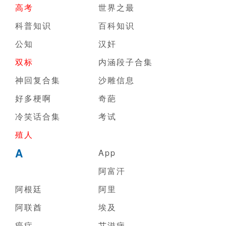
高考
世界之最
科普知识
百科知识
公知
汉奸
双标
内涵段子合集
神回复合集
沙雕信息
好多梗啊
奇葩
冷笑话合集
考试
殖人
A
App
阿富汗
阿根廷
阿里
阿联酋
埃及
癌症
艾滋病