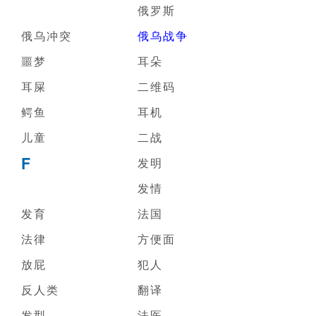
俄罗斯
俄乌冲突
俄乌战争
噩梦
耳朵
耳屎
二维码
鳄鱼
耳机
儿童
二战
F
发明
发情
发育
法国
法律
方便面
放屁
犯人
反人类
翻译
发型
法医