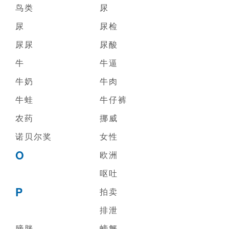
鸟类
尿
尿
尿检
尿尿
尿酸
牛
牛逼
牛奶
牛肉
牛蛙
牛仔裤
农药
挪威
诺贝尔奖
女性
O
欧洲
呕吐
P
拍卖
排泄
膀胱
螃蟹