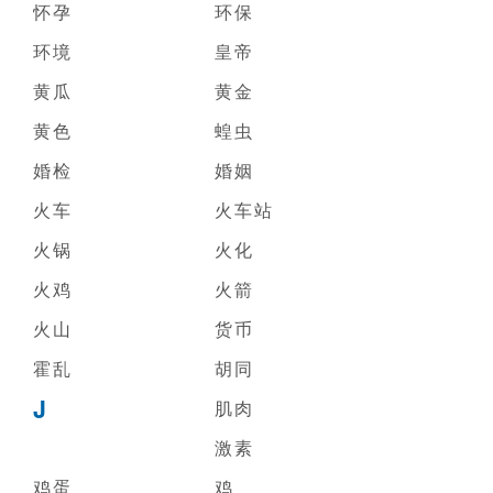
怀孕
环保
环境
皇帝
黄瓜
黄金
黄色
蝗虫
婚检
婚姻
火车
火车站
火锅
火化
火鸡
火箭
火山
货币
霍乱
胡同
J
肌肉
激素
鸡蛋
鸡