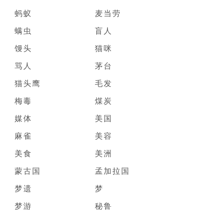
蚂蚁
麦当劳
螨虫
盲人
馒头
猫咪
骂人
茅台
猫头鹰
毛发
梅毒
煤炭
媒体
美国
麻雀
美容
美食
美洲
蒙古国
孟加拉国
梦遗
梦
梦游
秘鲁