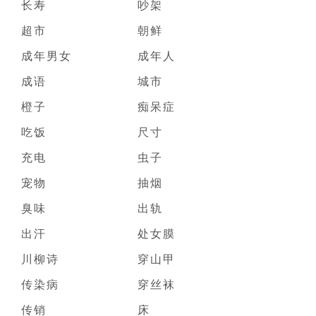
长寿
吵架
超市
朝鲜
成年男女
成年人
成语
城市
橙子
痴呆症
吃饭
尺寸
充电
虫子
宠物
抽烟
臭味
出轨
出汗
处女膜
川柳诗
穿山甲
传染病
穿丝袜
传销
床