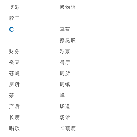
博彩
博物馆
脖子
C
草莓
擦屁股
财务
彩票
蚕豆
餐厅
苍蝇
厕所
厕所
厕纸
茶
蝉
产后
肠道
长度
场馆
唱歌
长颈鹿