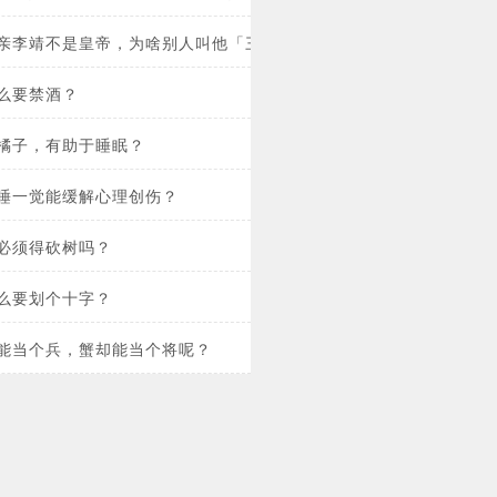
亲李靖不是皇帝，为啥别人叫他「三太子」？
么要禁酒？
橘子，有助于睡眠？
睡一觉能缓解心理创伤？
必须得砍树吗？
么要划个十字？
能当个兵，蟹却能当个将呢？