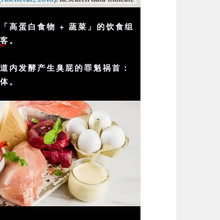
「高蛋白食物 + 蔬菜」的饮食组
刺客
。
肠道内发酵产生臭屁的罪魁祸首：
气体。