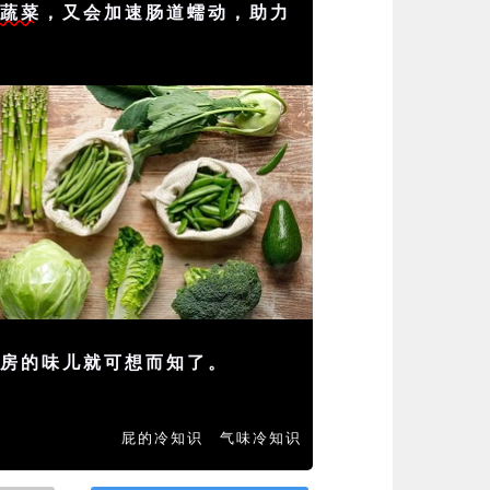
的
蔬菜
，又会加速肠道蠕动，助力
身房的味儿就可想而知了。
屁的冷知识
气味冷知识