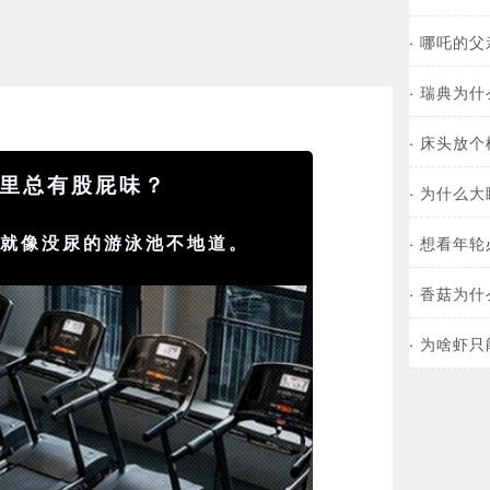
·
哪吒的父
·
瑞典为什
·
床头放个
里总有股屁味？
·
为什么大
，就像没尿的游泳池不地道。
·
想看年轮
·
香菇为什
·
为啥虾只