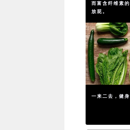
而富含纤维素
放屁。
一来二去，健