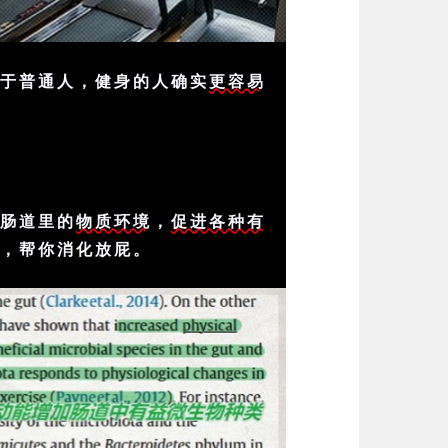
较于普通人，健身的人确实
更容易
响肠道里的
物质环境
，
促进各种有
长
，帮你消化放屁。