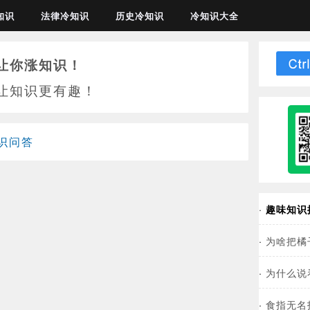
知识
法律冷知识
历史冷知识
冷知识大全
让你涨知识！
让知识更有趣！
识问答
·
趣味知识
·
为啥把橘
·
为什么说
·
食指无名