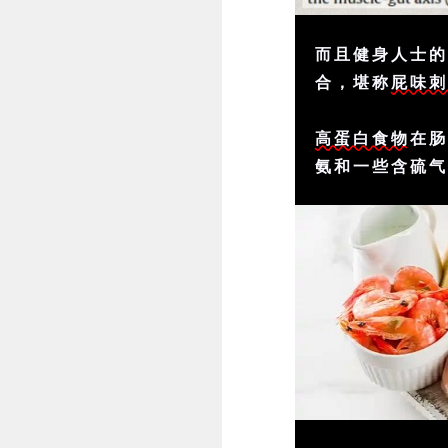
而且健身人士的
合，堪称
屁味
高蛋白食物
在
氨和一些含硫