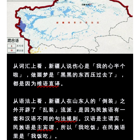
从词汇上看，新疆人说伤心是「我的心半个
啦」，做噩梦是「黑黑的东西压过去了」，
都是因为
维语直译
。
从语法上看，新疆人在山东人的「倒装」之
外开辟了「乱装」流派，是因为民族语有一
套和汉语不同的
句法规则
。汉语是主谓宾，
民族语是
主宾谓
，所以「我吃饭」在民族语
里是「我饭吃」。