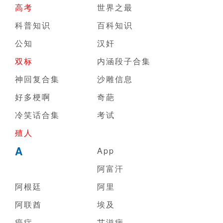
高考
世界之最
科普知识
百科知识
公知
汉奸
双标
内涵段子合集
神回复合集
沙雕信息
好多梗啊
奇葩
冷笑话合集
考试
殖人
A
App
阿富汗
阿根廷
阿里
阿联酋
埃及
癌症
艾滋病