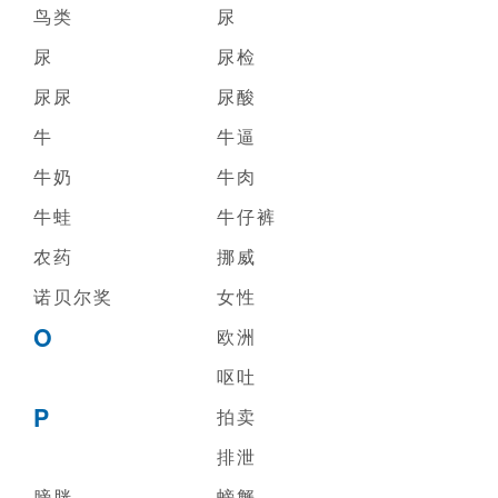
鸟类
尿
尿
尿检
尿尿
尿酸
牛
牛逼
牛奶
牛肉
牛蛙
牛仔裤
农药
挪威
诺贝尔奖
女性
O
欧洲
呕吐
P
拍卖
排泄
膀胱
螃蟹