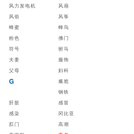
风力发电机
风扇
风俗
风筝
蜂蜜
蜂鸟
粉色
佛门
符号
驸马
夫妻
服饰
父母
妇科
G
尴尬
钢铁
肝脏
感冒
感染
冈比亚
肛门
高潮