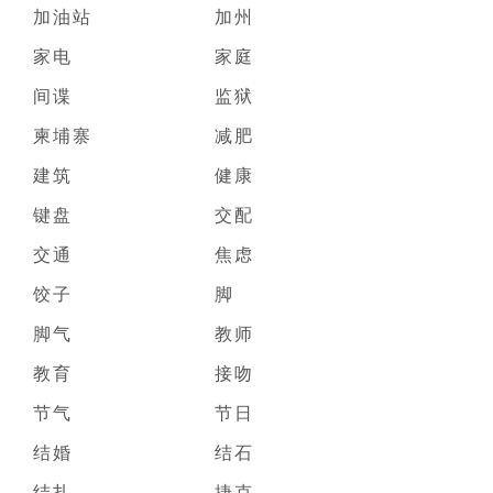
加油站
加州
家电
家庭
间谍
监狱
柬埔寨
减肥
建筑
健康
键盘
交配
交通
焦虑
饺子
脚
脚气
教师
教育
接吻
节气
节日
结婚
结石
结扎
捷克