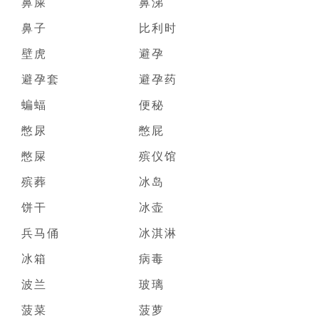
鼻屎
鼻涕
鼻子
比利时
壁虎
避孕
避孕套
避孕药
蝙蝠
便秘
憋尿
憋屁
憋屎
殡仪馆
殡葬
冰岛
饼干
冰壶
兵马俑
冰淇淋
冰箱
病毒
波兰
玻璃
菠菜
菠萝