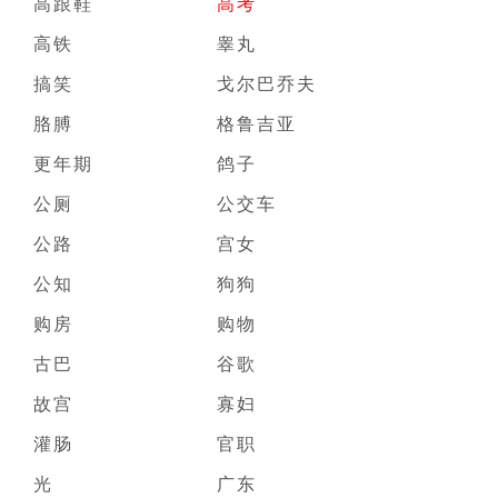
高跟鞋
高考
高铁
睾丸
搞笑
戈尔巴乔夫
胳膊
格鲁吉亚
更年期
鸽子
公厕
公交车
公路
宫女
公知
狗狗
购房
购物
古巴
谷歌
故宫
寡妇
灌肠
官职
光
广东