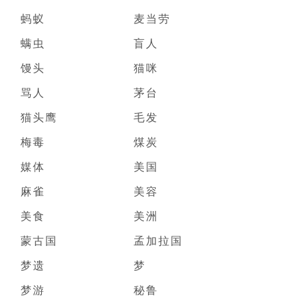
蚂蚁
麦当劳
螨虫
盲人
馒头
猫咪
骂人
茅台
猫头鹰
毛发
梅毒
煤炭
媒体
美国
麻雀
美容
美食
美洲
蒙古国
孟加拉国
梦遗
梦
梦游
秘鲁