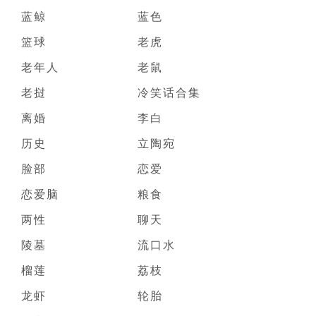
蓝鲸
蓝色
篮球
老虎
老年人
老鼠
老挝
冷笑话合集
离婚
李白
历史
立陶宛
脸部
恋爱
恋爱脑
粮食
两性
聊天
陵墓
流口水
榴莲
荔枝
龙虾
轮胎