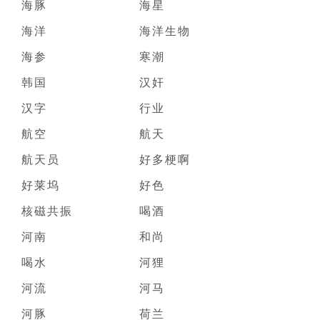
海豚
海星
海洋
海洋生物
海参
寒潮
韩国
汉奸
汉字
行业
航空
航天
航天员
好多梗啊
好莱坞
好色
核磁共振
喝酒
河南
和尚
喝水
河狸
河流
河马
河豚
荷兰