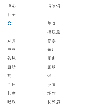
博彩
博物馆
脖子
C
草莓
擦屁股
财务
彩票
蚕豆
餐厅
苍蝇
厕所
厕所
厕纸
茶
蝉
产后
肠道
长度
场馆
唱歌
长颈鹿