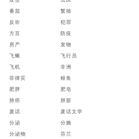
番茄
繁殖
反诈
犯罪
方言
防疫
房产
发物
飞蛾
飞行员
飞机
非洲
菲律宾
鲱鱼
肥胖
肥皂
肺癌
肺脏
废话
废话文学
分泌
分娩
分泌物
芬兰