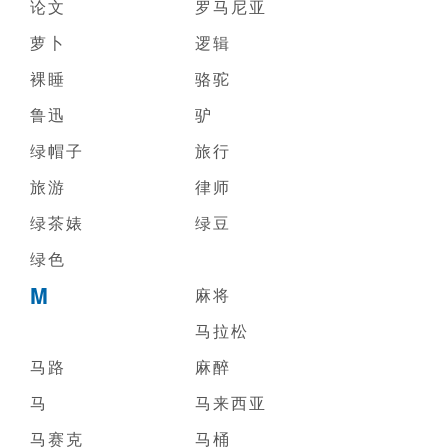
论文
罗马尼亚
萝卜
逻辑
裸睡
骆驼
鲁迅
驴
绿帽子
旅行
旅游
律师
绿茶婊
绿豆
绿色
M
麻将
马拉松
马路
麻醉
马
马来西亚
马赛克
马桶