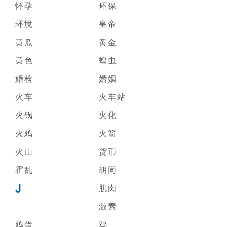
怀孕
环保
环境
皇帝
黄瓜
黄金
黄色
蝗虫
婚检
婚姻
火车
火车站
火锅
火化
火鸡
火箭
火山
货币
霍乱
胡同
J
肌肉
激素
鸡蛋
鸡