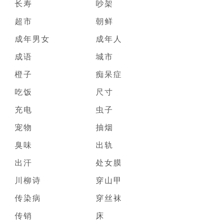
长寿
吵架
超市
朝鲜
成年男女
成年人
成语
城市
橙子
痴呆症
吃饭
尺寸
充电
虫子
宠物
抽烟
臭味
出轨
出汗
处女膜
川柳诗
穿山甲
传染病
穿丝袜
传销
床