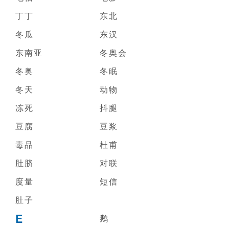
丁丁
东北
冬瓜
东汉
东南亚
冬奥会
冬奥
冬眠
冬天
动物
冻死
抖腿
豆腐
豆浆
毒品
杜甫
肚脐
对联
度量
短信
肚子
E
鹅