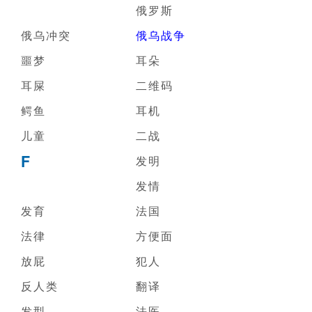
俄罗斯
俄乌冲突
俄乌战争
噩梦
耳朵
耳屎
二维码
鳄鱼
耳机
儿童
二战
F
发明
发情
发育
法国
法律
方便面
放屁
犯人
反人类
翻译
发型
法医