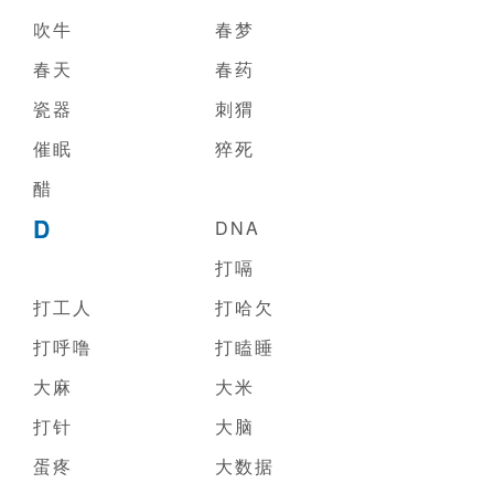
吹牛
春梦
春天
春药
瓷器
刺猬
催眠
猝死
醋
D
DNA
打嗝
打工人
打哈欠
打呼噜
打瞌睡
大麻
大米
打针
大脑
蛋疼
大数据