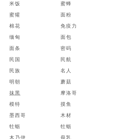
米饭
蜜蜂
蜜獾
面粉
棉花
免疫力
缅甸
面包
面条
密码
民国
民航
民族
名人
明朝
蘑菇
抹黑
摩洛哥
模特
摸鱼
墨西哥
木材
牡蛎
牡蛎
木乃伊
母乳