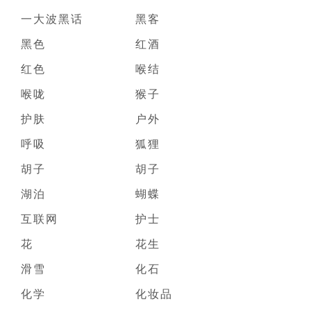
一大波黑话
黑客
黑色
红酒
红色
喉结
喉咙
猴子
护肤
户外
呼吸
狐狸
胡子
胡子
湖泊
蝴蝶
互联网
护士
花
花生
滑雪
化石
化学
化妆品