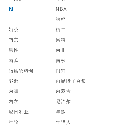
N
NBA
纳粹
奶茶
奶牛
南京
男科
男性
南非
南瓜
南极
脑筋急转弯
闹钟
能源
内涵段子合集
内裤
内蒙古
内衣
尼泊尔
尼日利亚
年龄
年轮
年轻人