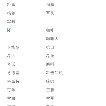
距离
捐精
捐卵
军队
军阀
K
咖啡
咖啡因
卡塔尔
抗日
考古
考拉
考试
蝌蚪
肯德基
科普知识
科威特
咳嗽
可乐
空腹
空姐
空军