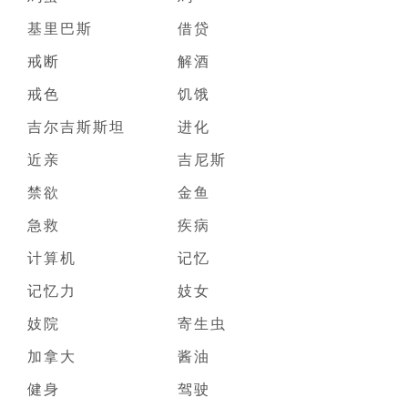
基里巴斯
借贷
戒断
解酒
戒色
饥饿
吉尔吉斯斯坦
进化
近亲
吉尼斯
禁欲
金鱼
急救
疾病
计算机
记忆
记忆力
妓女
妓院
寄生虫
加拿大
酱油
健身
驾驶