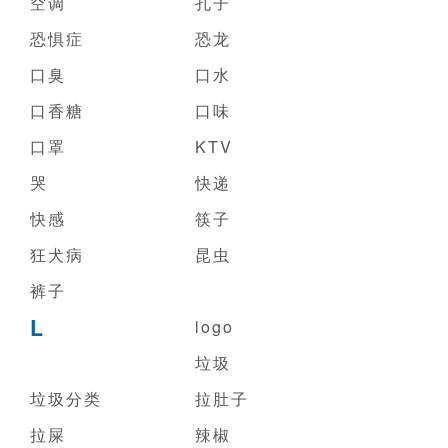
空调
孔子
恐惧症
恐龙
口臭
口水
口香糖
口味
口罩
KTV
哭
快递
快感
筷子
狂犬病
昆虫
裤子
L
logo
垃圾
垃圾分类
拉肚子
拉屎
辣椒