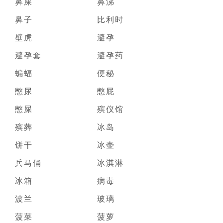
鼻屎
鼻涕
鼻子
比利时
壁虎
避孕
避孕套
避孕药
蝙蝠
便秘
憋尿
憋屁
憋屎
殡仪馆
殡葬
冰岛
饼干
冰壶
兵马俑
冰淇淋
冰箱
病毒
波兰
玻璃
菠菜
菠萝