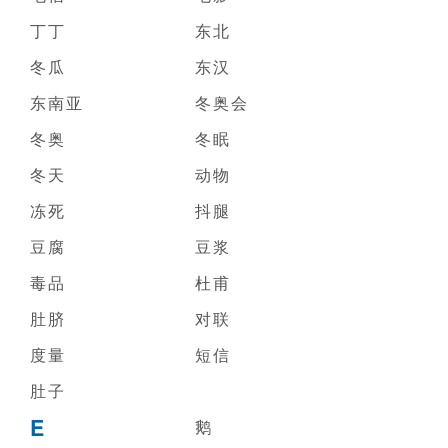
丁丁
东北
冬瓜
东汉
东南亚
冬奥会
冬奥
冬眠
冬天
动物
冻死
抖腿
豆腐
豆浆
毒品
杜甫
肚脐
对联
度量
短信
肚子
E
鹅