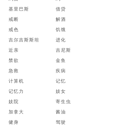
基里巴斯
借贷
戒断
解酒
戒色
饥饿
吉尔吉斯斯坦
进化
近亲
吉尼斯
禁欲
金鱼
急救
疾病
计算机
记忆
记忆力
妓女
妓院
寄生虫
加拿大
酱油
健身
驾驶