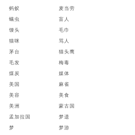
蚂蚁
麦当劳
螨虫
盲人
馒头
毛巾
猫咪
骂人
茅台
猫头鹰
毛发
梅毒
煤炭
媒体
美国
麻雀
美容
美食
美洲
蒙古国
孟加拉国
梦遗
梦
梦游