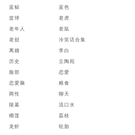
蓝鲸
蓝色
篮球
老虎
老年人
老鼠
老挝
冷笑话合集
离婚
李白
历史
立陶宛
脸部
恋爱
恋爱脑
粮食
两性
聊天
陵墓
流口水
榴莲
荔枝
龙虾
轮胎