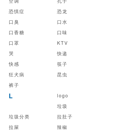
空调
孔子
恐惧症
恐龙
口臭
口水
口香糖
口味
口罩
KTV
哭
快递
快感
筷子
狂犬病
昆虫
裤子
L
logo
垃圾
垃圾分类
拉肚子
拉屎
辣椒