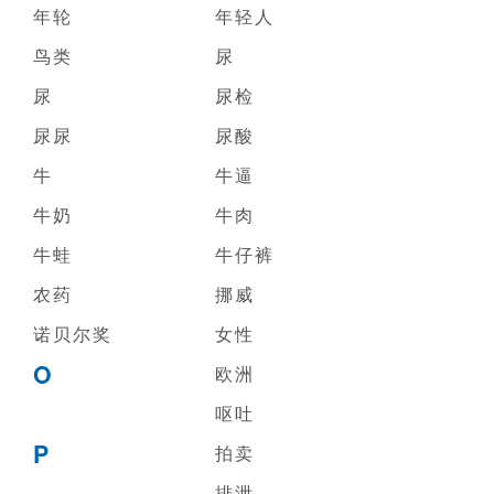
年轮
年轻人
鸟类
尿
尿
尿检
尿尿
尿酸
牛
牛逼
牛奶
牛肉
牛蛙
牛仔裤
农药
挪威
诺贝尔奖
女性
O
欧洲
呕吐
P
拍卖
排泄