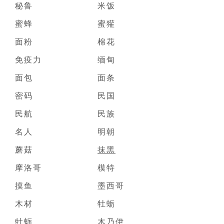
秘鲁
米饭
蜜蜂
蜜獾
面粉
棉花
免疫力
缅甸
面包
面条
密码
民国
民航
民族
名人
明朝
蘑菇
抹黑
摩洛哥
模特
摸鱼
墨西哥
木材
牡蛎
牡蛎
木乃伊