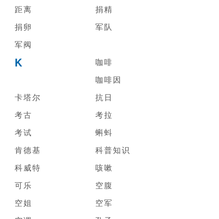
距离
捐精
捐卵
军队
军阀
K
咖啡
咖啡因
卡塔尔
抗日
考古
考拉
考试
蝌蚪
肯德基
科普知识
科威特
咳嗽
可乐
空腹
空姐
空军