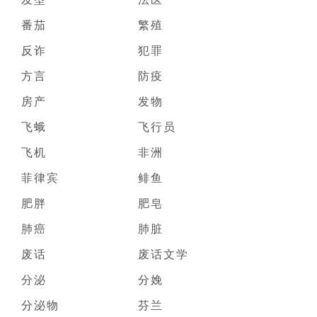
番茄
繁殖
反诈
犯罪
方言
防疫
房产
发物
飞蛾
飞行员
飞机
非洲
菲律宾
鲱鱼
肥胖
肥皂
肺癌
肺脏
废话
废话文学
分泌
分娩
分泌物
芬兰