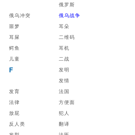
俄罗斯
俄乌冲突
俄乌战争
噩梦
耳朵
耳屎
二维码
鳄鱼
耳机
儿童
二战
F
发明
发情
发育
法国
法律
方便面
放屁
犯人
反人类
翻译
发型
法医