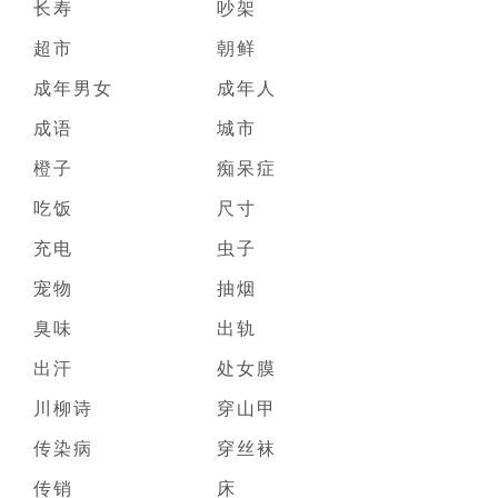
长寿
吵架
超市
朝鲜
成年男女
成年人
成语
城市
橙子
痴呆症
吃饭
尺寸
充电
虫子
宠物
抽烟
臭味
出轨
出汗
处女膜
川柳诗
穿山甲
传染病
穿丝袜
传销
床