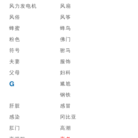
风力发电机
风扇
风俗
风筝
蜂蜜
蜂鸟
粉色
佛门
符号
驸马
夫妻
服饰
父母
妇科
G
尴尬
钢铁
肝脏
感冒
感染
冈比亚
肛门
高潮