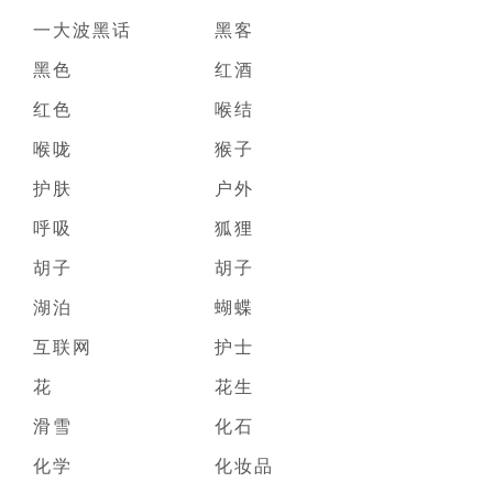
一大波黑话
黑客
黑色
红酒
红色
喉结
喉咙
猴子
护肤
户外
呼吸
狐狸
胡子
胡子
湖泊
蝴蝶
互联网
护士
花
花生
滑雪
化石
化学
化妆品