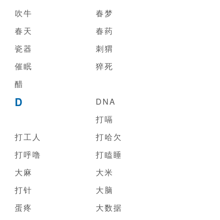
吹牛
春梦
春天
春药
瓷器
刺猬
催眠
猝死
醋
D
DNA
打嗝
打工人
打哈欠
打呼噜
打瞌睡
大麻
大米
打针
大脑
蛋疼
大数据