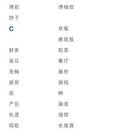
博彩
博物馆
脖子
C
草莓
擦屁股
财务
彩票
蚕豆
餐厅
苍蝇
厕所
厕所
厕纸
茶
蝉
产后
肠道
长度
场馆
唱歌
长颈鹿