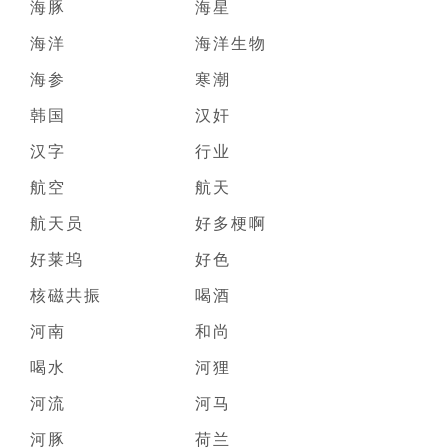
海豚
海星
海洋
海洋生物
海参
寒潮
韩国
汉奸
汉字
行业
航空
航天
航天员
好多梗啊
好莱坞
好色
核磁共振
喝酒
河南
和尚
喝水
河狸
河流
河马
河豚
荷兰