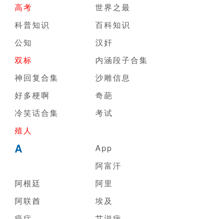
高考
世界之最
科普知识
百科知识
公知
汉奸
双标
内涵段子合集
神回复合集
沙雕信息
好多梗啊
奇葩
冷笑话合集
考试
殖人
A
App
阿富汗
阿根廷
阿里
阿联酋
埃及
癌症
艾滋病