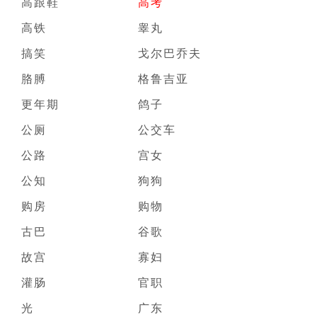
高跟鞋
高考
高铁
睾丸
搞笑
戈尔巴乔夫
胳膊
格鲁吉亚
更年期
鸽子
公厕
公交车
公路
宫女
公知
狗狗
购房
购物
古巴
谷歌
故宫
寡妇
灌肠
官职
光
广东