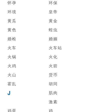
怀孕
环保
环境
皇帝
黄瓜
黄金
黄色
蝗虫
婚检
婚姻
火车
火车站
火锅
火化
火鸡
火箭
火山
货币
霍乱
胡同
J
肌肉
激素
鸡蛋
鸡