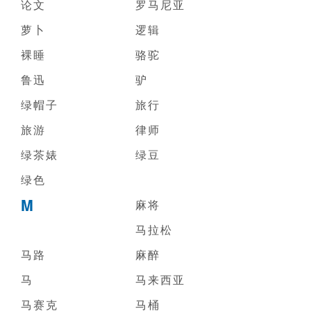
论文
罗马尼亚
萝卜
逻辑
裸睡
骆驼
鲁迅
驴
绿帽子
旅行
旅游
律师
绿茶婊
绿豆
绿色
M
麻将
马拉松
马路
麻醉
马
马来西亚
马赛克
马桶