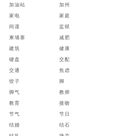
加油站
加州
家电
家庭
间谍
监狱
柬埔寨
减肥
建筑
健康
键盘
交配
交通
焦虑
饺子
脚
脚气
教师
教育
接吻
节气
节日
结婚
结石
结扎
捷克