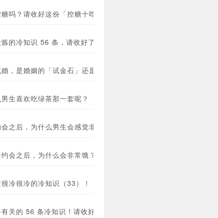
控糖吗？请收好这份「控糖十吃十不吃」清单！
炼的冷知识 56 条，请收好了！
试婚，是婚姻的「试金石」还是「绊脚石」？
么男生喜欢吃绿茶那一套呢？
约会之后，为什么男生会感觉非常饿？
子约会之后，为什么会非常饿？
波很冷很冷的冷知识（33）！
有关的 56 条冷知识！请收好了！