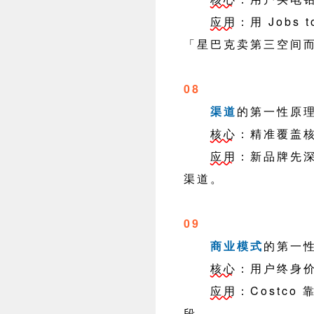
应用
：用 Jobs
「星巴克卖第三空间
08
渠道
的第一性原
核心
：精准覆盖
应用
：新品牌先深
渠道。
09
商业模式
的第一
核心
：用户终身
应用
：Costc
段。