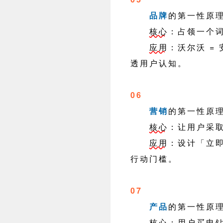
品牌
的第一性原
核心
：占领一个词比
应用
：沃尔沃 =
透用户认知。
06
营销
的第一性原
核心
：让用户采
应用
：设计「立
行动门槛。
07
产品
的第一性原
核心
：用户买电