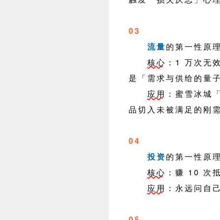
03
流量
的第一性原
核心
：1 万次无
是「需求与供给的量
应用
：蜜雪冰城
品切入未被满足的刚
04
投资
的第一性原
核心
：赚 10 次
应用
：永远问自
05