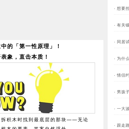
·
想要
·
有关锻
·
同居
业中的「第一性原理」！
开表象，直击本质！
·
为什
·
情侣
·
男孩
·
一大
积木时找到最底层的那块——无论
·
跟走路
最根本的要素，答案自然浮外。