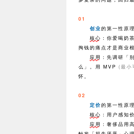
01
创业
的第一性原
核心
：你爱喝奶茶
掏钱的痛点才是商业
应用
：先调研「
么」。用 MVP
(最小
怀。
02
定价
的第一性原
核心
：用户感知
应用
：奢侈品用高
触发「损失厌恶」心