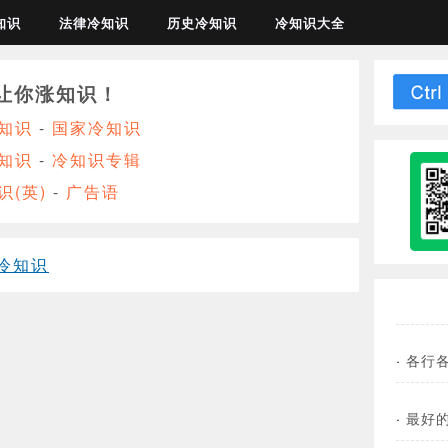
知识
法律冷知识
历史冷知识
冷知识大全
让你涨知识！
知识
-
国家冷知识
知识
-
冷知识专辑
识(英)
-
广告语
冷知识
·
各行
·
最好