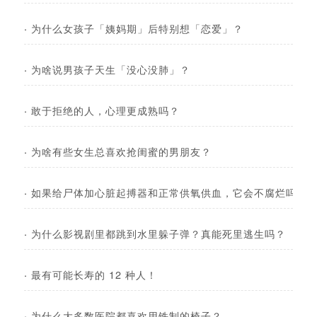
·
为什么女孩子「姨妈期」后特别想「恋爱」？
·
为啥说男孩子天生「没心没肺」？
·
敢于拒绝的人，心理更成熟吗？
·
为啥有些女生总喜欢抢闺蜜的男朋友？
·
如果给尸体加心脏起搏器和正常供氧供血，它会不腐烂吗？
·
为什么影视剧里都跳到水里躲子弹？真能死里逃生吗？
·
最有可能长寿的 12 种人！
·
为什么大多数医院都喜欢用铁制的椅子？