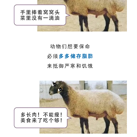
动物们想要保命
必须
多多储存脂肪
来抵御严寒和饥饿