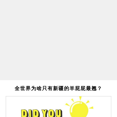
全世界为啥只有新疆的羊屁屁最翘？