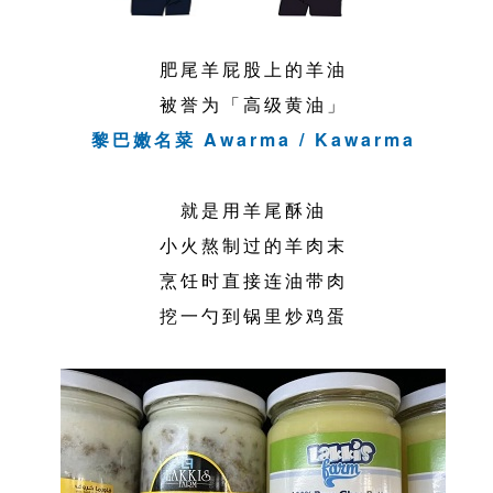
肥尾羊屁股上的羊油
被誉为「高级黄油」
黎巴嫩名菜 Awarma / Kawarma
就是用羊尾酥油
小火熬制过的羊肉末
烹饪时直接连油带肉
挖一勺到锅里炒鸡蛋