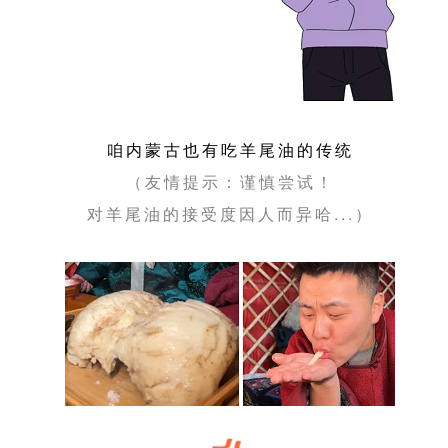
咱内蒙古也有吃羊尾油的传统
（友情提示：谨慎尝试！
对羊尾油的接受度因人而异哈...）