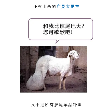
还有山西的
广灵大尾羊
只不过所有肥尾羊品种里