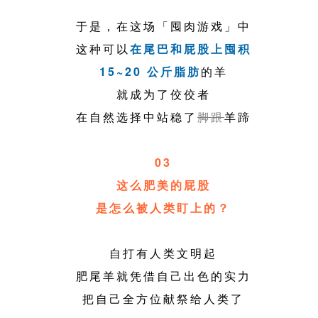
于是，在这场「囤肉游戏」中
这种可以
在尾巴和屁股上囤积
15~20 公斤脂肪
的羊
就成为了佼佼者
在自然选择中站稳了
脚跟
羊蹄
03
这么肥美的屁股
是怎么被人类盯上的？
自打有人类文明起
肥尾羊就凭借自己出色的实力
把自己全方位献祭给人类了