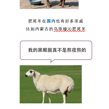
肥尾羊在
国内
也有好多亲戚
比如内蒙古的
乌珠穆沁肥尾羊