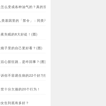
是怎么变成各种油气的？真的涨姿势了！
种人类基因里的「禁令」：同类不能相食，喜欢笔直的棍子…
夜失眠的8大好处！(图)
镜子里的自己更好看？(图)
后心脏狂跳，是咋回事？(图)
告诉你不容易生病的22个好习惯！
处世十分欠揍的20个行为！
的女生到底有多好？