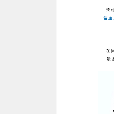
苯
贫血
在
最多