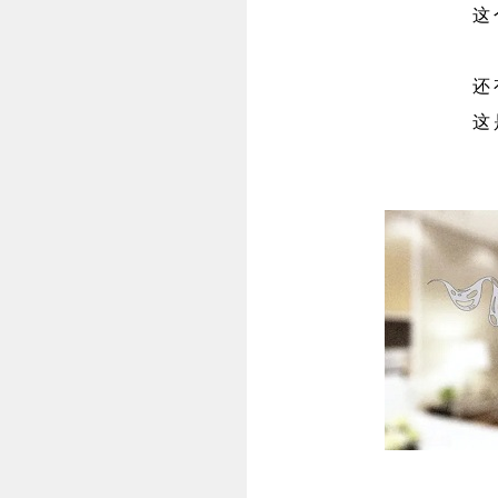
这
还
这