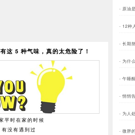
·
原油
·
12
·
长期熬
有这 5 种气味，真的太危险了！
·
为什么
·
午睡醒
·
悄悄
·
为人
家平时在家的时候
有没有遇到过
·
微胖