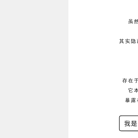
虽
其实隐
存在
它
暴露