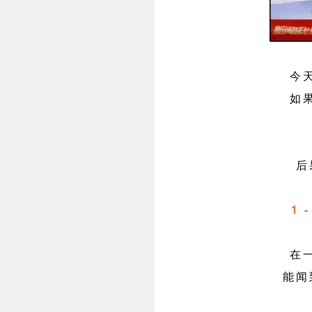
今
如
后
1
在
能闻