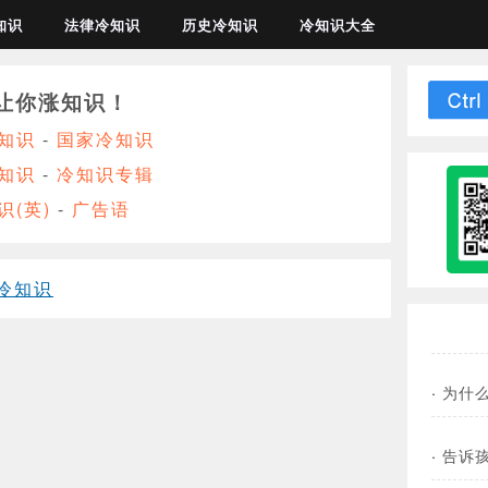
知识
法律冷知识
历史冷知识
冷知识大全
让你涨知识！
知识
-
国家冷知识
知识
-
冷知识专辑
识(英)
-
广告语
冷知识
·
为什
·
告诉孩