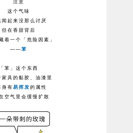
注意
这个气味
然闻起来没那么讨厌
但在香甜背后
藏着一个「危险因素」
——
苯
「苯」这个东西
于家具的黏胶、油漆里
本身有
易挥发
的属性
在空气里会缓慢扩散