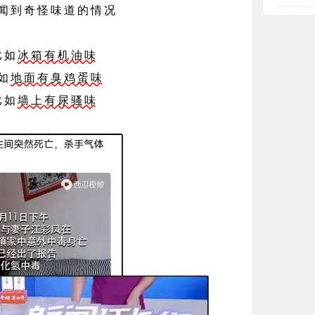
闻到奇怪味道的情况
比如
冰箱有机油味
如
地面有臭鸡蛋味
比如
墙上有尿骚味