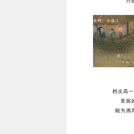
只
档次高一
里面
能为酒