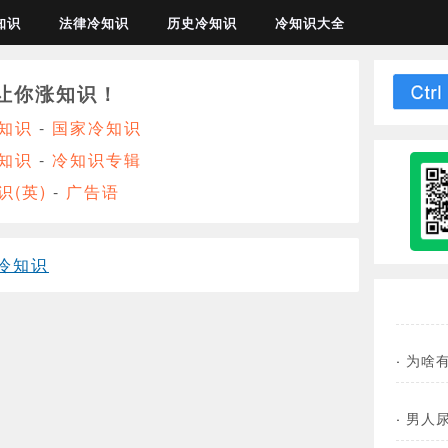
知识
法律冷知识
历史冷知识
冷知识大全
让你涨知识！
知识
-
国家冷知识
知识
-
冷知识专辑
识(英)
-
广告语
冷知识
·
为啥
·
男人