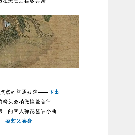
能在天黑后揽客卖身
点点的普通妓院——
下出
的粉头会稍微懂些音律
席上的客人弹琵琶唱小曲
卖艺又卖身