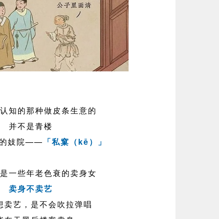
认知的那种做皮条生意的
并不是青楼
的妓院——
「私窠（kē）」
是一些年老色衰的卖身女
卖身不卖艺
想卖艺，是不会吹拉弹唱