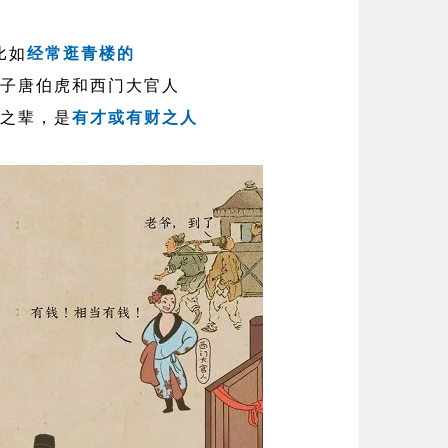
比如
经常逛青楼的
子唐伯虎和西门大官人
之辈，是
有才或有财之人