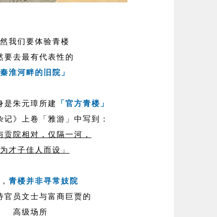
然我们要体验青楼
然要去最有代表性的
秦淮河畔的旧院」
身是朱元璋所建
「官方青楼」
杂记》上卷「雅游」中写到：
与贡院相对，仅隔一河，
为才子佳人而设」
，
青楼并非寻常妓院
待官员文士与富商巨贾的
高级场所