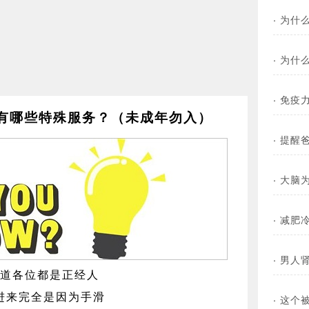
·
为什
·
为什
·
免疫
有哪些特殊服务？（未成年勿入）
·
提醒
·
大脑
·
减肥
·
男人
道各位都是正经人
进来完全是因为手滑
·
这个