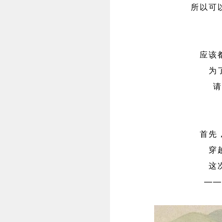
所以可
应该
为
请
首先
穿
这
——