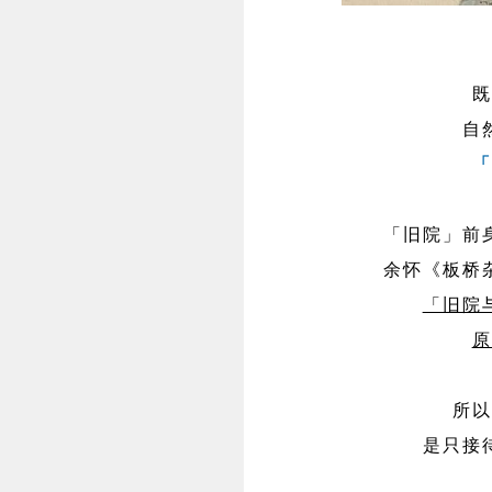
既
自
「
「旧院」前
余怀《板桥
「旧院
原
所以
是只接