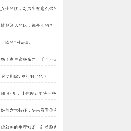
么女生的腰，对男生有这么强的吸引力？
么情趣酒店的床，都是圆的？
力下降的7种表现！
爸妈！家里这些东西，千万不要继续留着了！
为啥要删除3岁前的记忆？
冷知识4则，让你瘦到更快一些！
肾好的六大特征，快来看看你有几个？
被你忽略的生理知识，红着脸也要看完！(图)