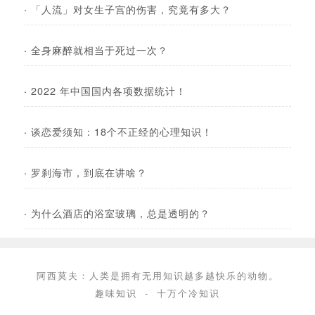
·
「人流」对女生子宫的伤害，究竟有多大？
·
全身麻醉就相当于死过一次？
·
2022 年中国国内各项数据统计！
·
谈恋爱须知：18个不正经的心理知识！
·
罗刹海市，到底在讲啥？
·
为什么酒店的浴室玻璃，总是透明的？
阿西莫夫：人类是拥有无用知识越多越快乐的动物。
趣味知识
-
十万个冷知识