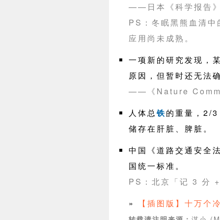
——日本《科学报告》(
PS：冬眠黑熊血清
应用尚未成熟。
一项新的研究发现，
原因，但暂时还无法
——《Nature Commu
人体总
铁
的重量，2/
储存在肝脏、脾脏。
中国《道路交通安全
国统一标准。
PS：北京「记 3 分 +
»
【插图版】十万个冷
谋小 (M
转载请注明来源：