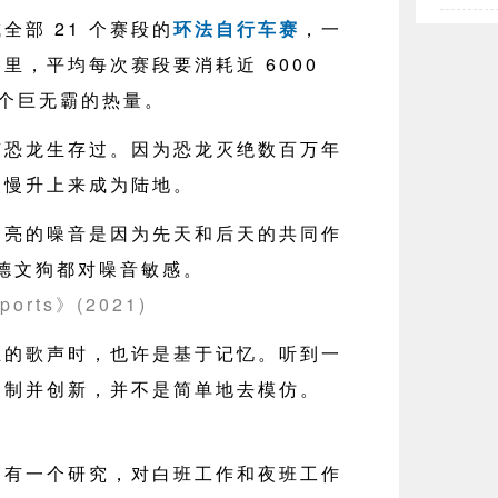
全部 21 个赛段的
环法自行车赛
，一
路里，平均每次赛段要消耗近 6000
 个巨无霸的热量。
有恐龙生存过。因为恐龙灭绝数百万年
慢慢升上来成为陆地。
响亮的噪音是因为先天和后天的共同作
% 德文狗都对噪音敏感。
ports》(2021)
鱼的歌声时，也许是基于记忆。听到一
复制并创新，并不是简单地去模仿。
！
有一个研究，对白班工作和夜班工作