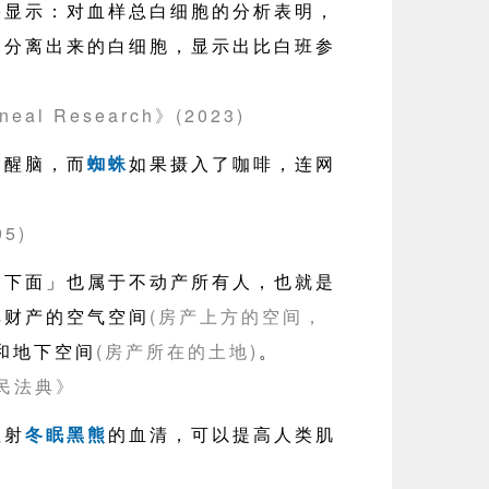
果显示：对血样总白细胞的分析表明，
中分离出来的白细胞，显示出比白班参
。
neal Research》(2023)
神醒脑，而
蜘蛛
如果摄入了咖啡，连网
5)
和下面」也属于不动产所有人，也就是
其财产的空气空间
(房产上方的空间，
和地下空间
(房产所在的土地)
。
民法典》
注射
冬眠黑熊
的血清，可以提高人类肌