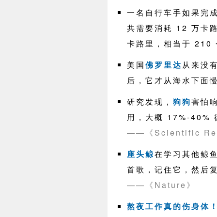
一名自行车手如果完成
共需要消耗 12 万卡
卡路里，相当于 210
美国
佛罗里达
从来没
后，它才从海水下面
研究发现，
狗狗
害怕
用，大概 17%-40
——《Scientific Re
座头鲸
在学习其他鲸
首歌，记住它，然后
——《Nature》
熬夜工作真的伤身体