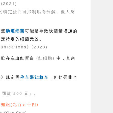
2021)
中的特定蛋白可抑制肌肉分解，但人类
某些
肠道细菌
可能是导致饮酒量增加的
确定特定的细菌元凶。
nications》(2023)
3 贮存在血红蛋白
(红细胞)
中，其余
法》规定需
停车避让校车
，但处罚非全
 罚款 200 元」。
知识(九百五十四)
ouXiao.Com)