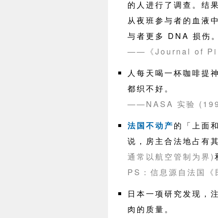
的人进行了调查。结
从夜班参与者的血液
与者更多 DNA 损伤
——《Journal of Pi
人每天喝一杯咖啡提
都织不好。
——NASA 实验 (199
法国不动产
的「上面
说，房主合法地占有
通常以航空管制为界)
PS：信息源自法国《
日本一项研究发现，
肉的质量。