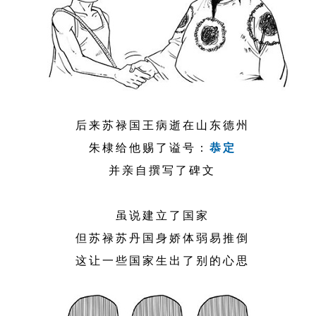
后来苏禄国王病逝在山东德州
朱棣给他赐了谥号：
恭定
并亲自撰写了碑文
虽说建立了国家
但苏禄苏丹国身娇体弱易推倒
这让一些国家生出了别的心思