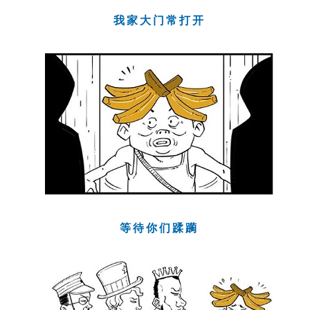
我家大门常打开
等待你们蹂躏