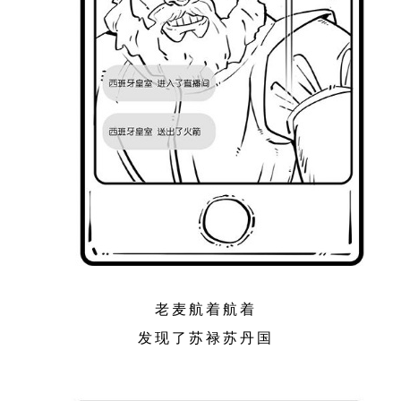
老麦航着航着
发现了苏禄苏丹国