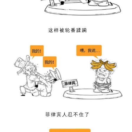
这样被轮番蹂躏
菲律宾人忍不住了