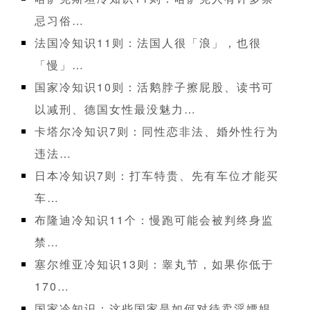
忌习俗…
法国冷知识11则：法国人很「浪」，也很
「慢」…
国家冷知识10则：活鹅脖子擦屁股、读书可
以减刑、德国女性最没魅力…
卡塔尔冷知识7则：同性恋非法、婚外性行为
违法…
日本冷知识7则：打车特贵、先有车位才能买
车…
布隆迪冷知识11个：慢跑可能会被判终身监
禁…
塞尔维亚冷知识13则：睾丸节，如果你低于
170…
国家冷知识：这些国家是如何对待卖淫嫖娼