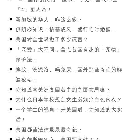
「4」更离奇！
新加坡的华人，咋这么多？
伊朗冷知识：搞基成风、盛行临时婚姻…
美国对全世界撒了多少谎言？
「宠爱」大不同，盘点各国有趣的「宠物」
保护法！
摔跤、洗泥浴、喝兔屎…国外那些奇葩的解
酒秘籍！
你知道南美洲各国名字的字面意思嘛？
为什么日本学校规定女生必须穿白色内衣？
一个学生的视角：来美国后，才知道的大实
话！
美国哪些法律最最最奇葩？
得克萨斯闹独立，美国要内战了？