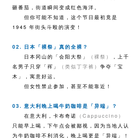
砸番茄，街道瞬间变成红色海洋。
但你可能不知道，这个节日最初竟是
1945 年街头斗殴的演变！
02. 日本「裸祭」真的全裸？
日本冈山的「会阳大祭」
（裸祭）
，上千
名男子只穿「裈」
（类似丁字裤）
争夺「宝
木」，寓意好运。
但女性禁止参加，甚至不能靠近！
03. 意大利晚上喝牛奶咖啡是「异端」？
在意大利，卡布奇诺
（Cappuccino）
只能早上喝，下午点会被鄙视，因为当地人认
为牛奶咖啡不利消化，晚上喝更是「异端」！