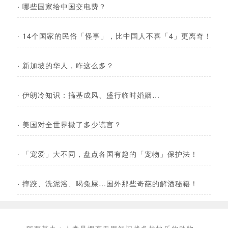
·
哪些国家给中国交电费？
·
14个国家的民俗「怪事」，比中国人不喜「4」更离奇！
·
新加坡的华人，咋这么多？
·
伊朗冷知识：搞基成风、盛行临时婚姻…
·
美国对全世界撒了多少谎言？
·
「宠爱」大不同，盘点各国有趣的「宠物」保护法！
·
摔跤、洗泥浴、喝兔屎…国外那些奇葩的解酒秘籍！