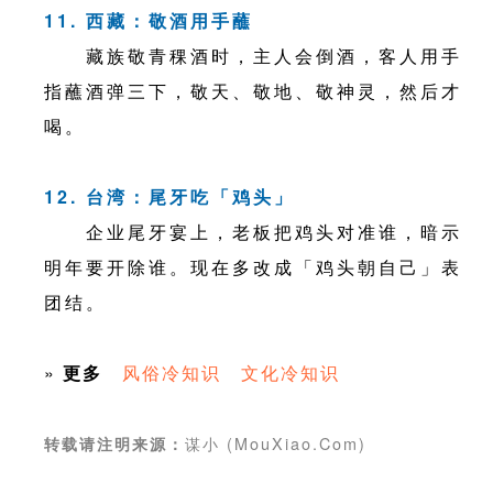
11. 西藏：敬酒用手蘸
藏族敬青稞酒时，主人会倒酒，客人用手
指蘸酒弹三下，敬天、敬地、敬神灵，然后才
喝。
12. 台湾：尾牙吃「鸡头」
企业尾牙宴上，老板把鸡头对准谁，暗示
明年要开除谁。现在多改成「鸡头朝自己」表
团结。
»
更多
风俗冷知识
文化冷知识
谋小 (MouXiao.Com)
转载请注明来源：