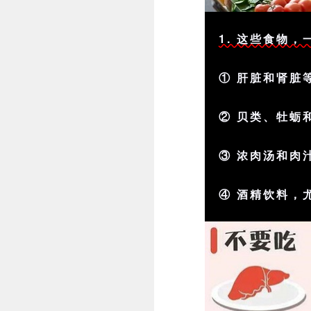
1. 这些食物
① 肝脏和肾脏
② 贝类、牡蛎
③ 浓肉汤和肉
④ 酒精饮料，