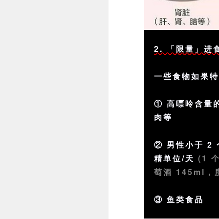
2. 「限量」进
一些食物如果
① 高嘌呤含量
肉等
② 男性小于 2
精单位/天
(1
萄酒 145ml，度
③ 鱼类食品