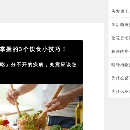
·
头发属于
·
酒后骑自
·
骆驼是恒
掌握的3个饮食小技巧！
·
租来的房
「吃」分不开的疾病，究竟应该怎
·
哪种植物
·
为什么猫
·
为什么英