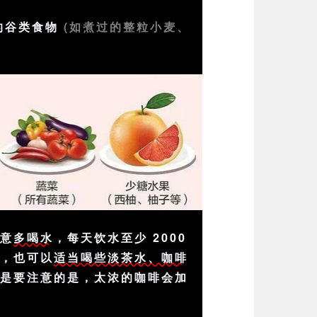
的谷类食物
(如煮过的整粒小麦、
注意
多喝水
，每天饮水至少 2000
外，也可以
适当喝些淡茶水、咖啡
但是要注意的是，太浓的咖啡会加