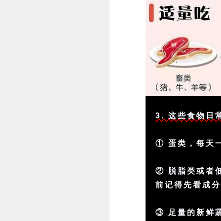
3. 这些食物
① 蛋类，每天
② 脱脂类或者
前记得先看成
③ 足量的新鲜蔬