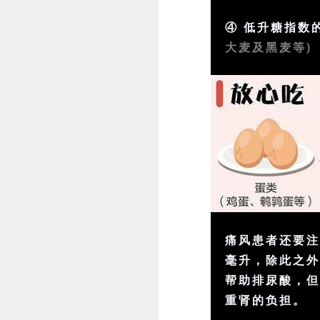
④ 低升糖指数
大麦及黑麦等)
痛风患者还要
毫升，除此之
帮助排尿酸，
重肾的负担。