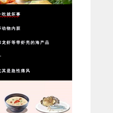
，一吃就坏事
等动物内脏
和龙虾等带虾壳的海产品
汁
尤其是急性痛风