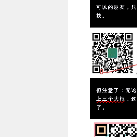
可以的朋友，
块。
但注意了：无
上三个大框
，
了。