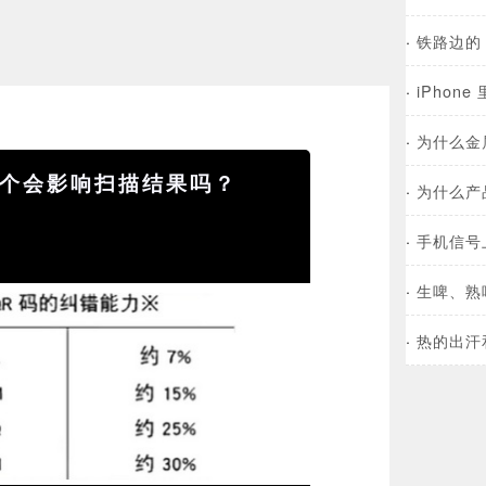
·
铁路边的
·
iPhon
·
为什么金
个会影响扫描结果吗？
·
为什么产
·
手机信号
·
生啤、熟
·
热的出汗