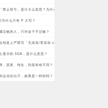
「禁止双弓」是什大么意思？为什么要禁止？
e 里为什么只有 P 大写？
属过敏的人，只对金子不过敏？
品包装上严禁写「无添加/零添加 xx」，但「不含 xx」就可以？
上显示的 5GA，是什么意思？
啤、原浆、纯生，到底有啥不同？
和运动后出汗，效果是一样的吗？