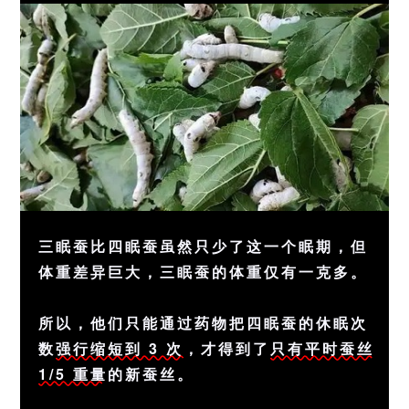
三眠蚕比四眠蚕虽然只少了这一个眠期，但
体重差异巨大，三眠蚕的体重仅有一克多。
所以，他们只能通过药物把四眠蚕的休眠次
数
强行缩短到 3 次
，才得到了
只有平时蚕丝
1/5 重量
的新蚕丝。