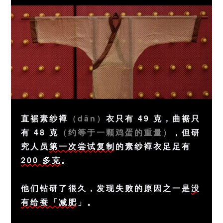
直裾素纱襌
（dān）
衣只有 49 克，曲裾只
有 48 克
（约等于一颗鸡蛋的重量）
，但研
究人员
第一次尝试复制
的素纱襌衣足足有
200 多克
。
他们钻研了很久，发现失败的原因之一是
没
有给蚕「减肥
」。