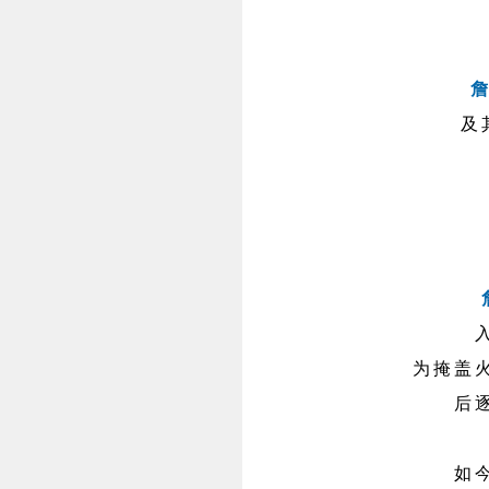
及
为掩盖
后
如