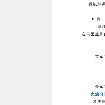
得以抽
8 月
率
在马里兰州
英军
美军
火烧白
及美