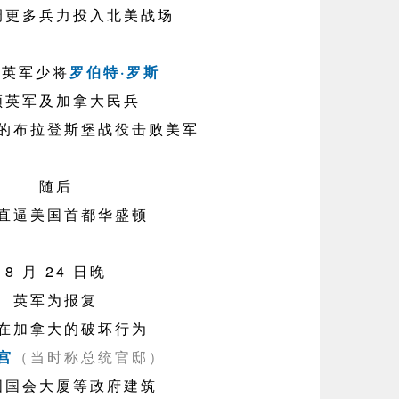
调更多兵力投入北美战场
，英军少将
罗伯特·罗斯
领英军及加拿大民兵
的布拉登斯堡战役击败美军
随后
直逼美国首都华盛顿
8 月 24 日晚
英军为报复
在加拿大的破坏行为
宫
（当时称总统官邸）
国国会大厦等政府建筑