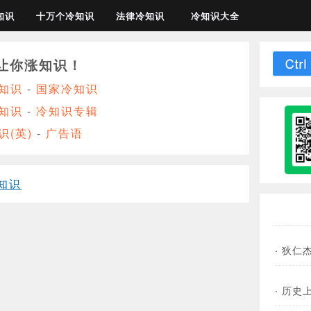
知识
十万个冷知识
法律冷知识
冷知识大全
让你涨知识！
知识
-
国家冷知识
知识
-
冷知识专辑
识(英)
-
广告语
知识
·
狄仁
·
历史