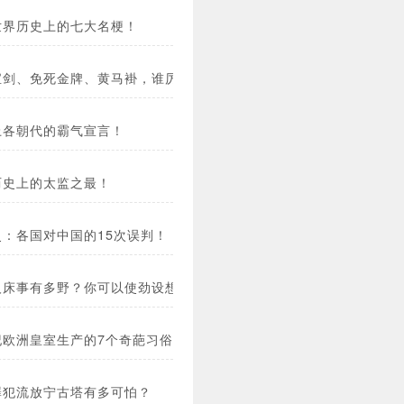
世界历史上的七大名梗！
宝剑、免死金牌、黄马褂，谁厉害？
上各朝代的霸气宣言！
历史上的太监之最！
史：各国对中国的15次误判！
人床事有多野？你可以使劲设想！
纪欧洲皇室生产的7个奇葩习俗！
罪犯流放宁古塔有多可怕？