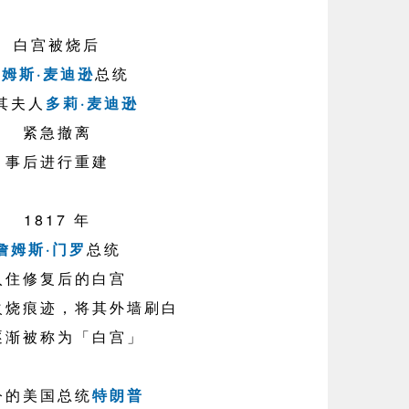
白宫被烧后
詹姆斯·麦迪逊
总统
其夫人
多莉·麦迪逊
紧急撤离
事后进行重建
1817 年
詹姆斯·门罗
总统
入住修复后的白宫
火烧痕迹，将其外墙刷白
逐渐被称为「白宫」
今的美国总统
特朗普