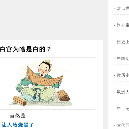
·
盘点
·
尚方
·
历史
白宫为啥是白的？
·
中国
·
微历
·
欧洲
·
中世
当然是
让人给烧黑了
·
古代