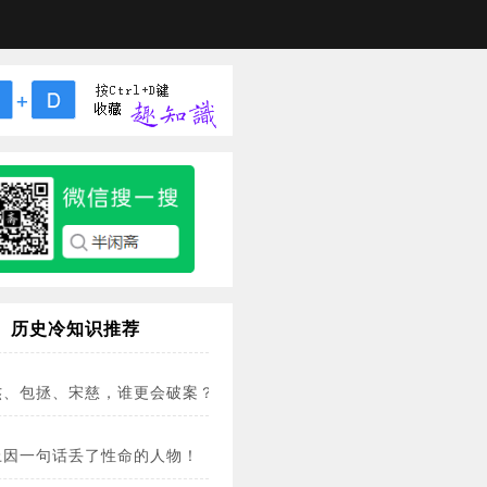
历史冷知识推荐
杰、包拯、宋慈，谁更会破案？
上因一句话丢了性命的人物！