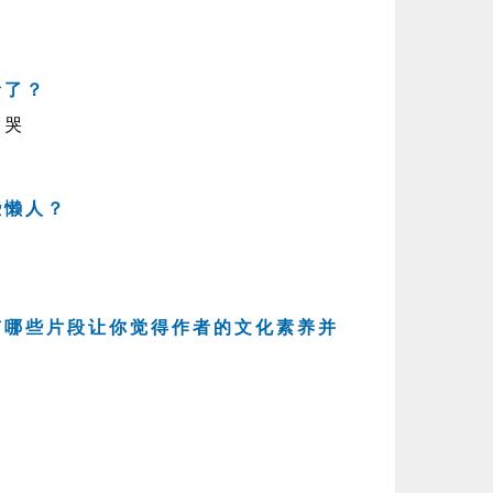
多
溃了？
偷哭
些懒人？
有哪些片段让你觉得作者的文化素养并
：