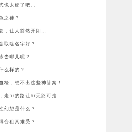
式也太硬了吧…
色之徒？
复，让人豁然开朗…
舍取啥名字好？
该去哪儿呢？
什么样的？
血栓，想不出这些神答案！
走hr的路让hr无路可走…
性幻想是什么？
得合租真难受？