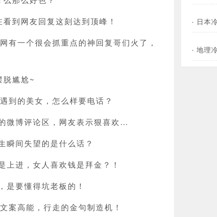
在看到网友回复这刻达到顶峰！
·
日本
外网有一个很会抓重点的神回复哥们火了，
·
地理
摆脱尴尬~
上遇到的美女，怎么样要电话？
微博评论区，网友表示狠喜欢​​​…
生瞬间失望的是什么话？
是上进，女人喜欢钱是拜金？！
，是要懂得坑老板的！
：文案高能，行走的金句制造机！