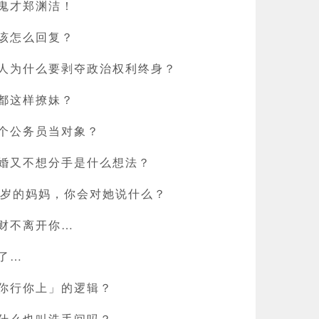
鬼才郑渊洁！
该怎么回复？
人为什么要剥夺政治权利终身？
都这样撩妹？
个公务员当对象？
婚又不想分手是什么想法？
8岁的妈妈，你会对她说什么？
财不离开你…
了…
你行你上」的逻辑？
什么也叫洗手间吗？