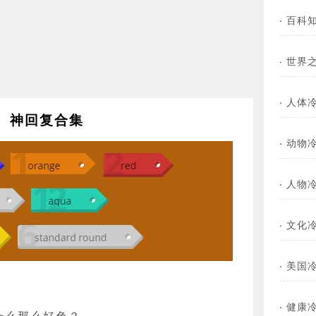
·
百科
·
世界
·
人体
神回复合集
·
动物
·
人物
·
文化
·
美国
·
健康
什么那么好色？