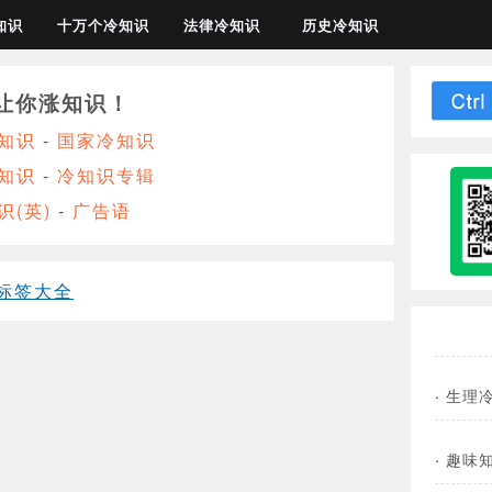
知识
十万个冷知识
法律冷知识
历史冷知识
让你涨知识！
知识
-
国家冷知识
知识
-
冷知识专辑
识(英)
-
广告语
标签大全
·
生理
·
趣味