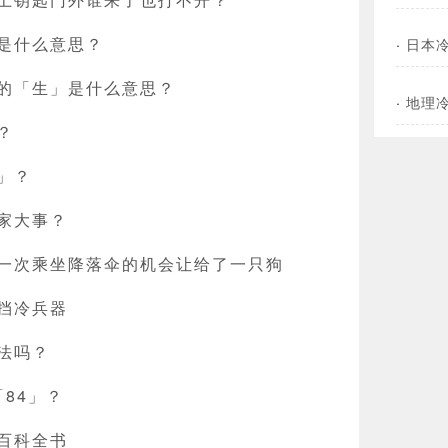
是什么意思？
·
日本
的「生」是什么意思？
·
地理
？
」？
家大事？
一次乘坐降落伞的机会让给了一只狗
挡冷兵器
法吗？
「84」？
百科全书