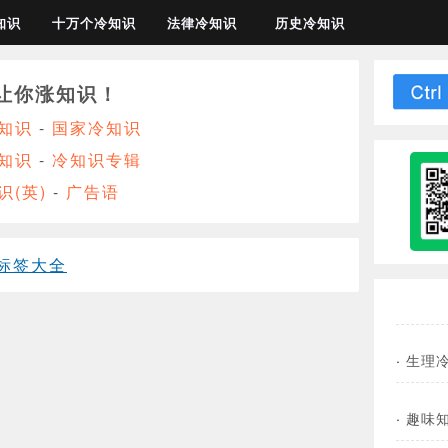
知识
十万个冷知识
法律冷知识
历史冷知识
让你涨知识！
知识
-
国家冷知识
知识
-
冷知识专辑
识(英)
-
广告语
标签大全
·
生理
·
趣味