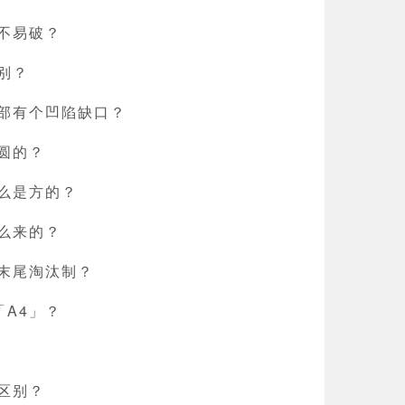
不易破？
别？
部有个凹陷缺口？
圆的？
么是方的？
么来的？
末尾淘汰制？
「A4」？
区别？