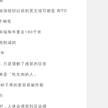
旅游组织以前的英文缩写都是 WTO
贵于钢笔
末端每年要走190千米
熬制成的
素甲
，只是缓解了感冒的症状
来是「吃生肉的人」
,杯子厚的更容易被炸裂
力
时，人体会感觉到压迫感