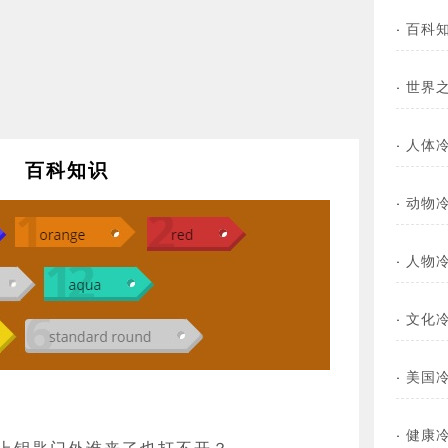
·
百科
·
世界
·
人体
百科知识
·
动物
·
人物
·
文化
·
美国
·
健康
上钥匙门外谁来了也打不开？