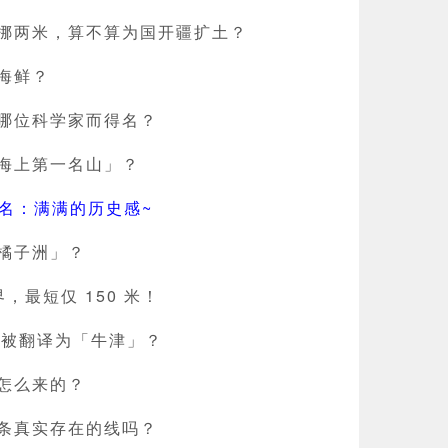
挪两米，算不算为国开疆扩土？
海鲜？
哪位科学家而得名？
海上第一名山」？
代地名：满满的历史感~
橘子洲」？
，最短仅 150 米！
」会被翻译为「牛津」？
怎么来的？
条真实存在的线吗？