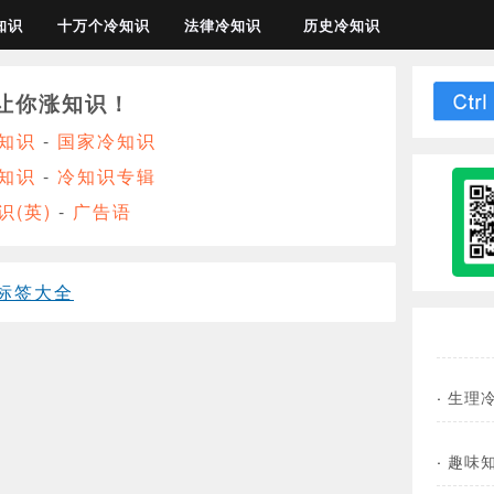
知识
十万个冷知识
法律冷知识
历史冷知识
让你涨知识！
知识
-
国家冷知识
知识
-
冷知识专辑
识(英)
-
广告语
标签大全
·
生理
·
趣味