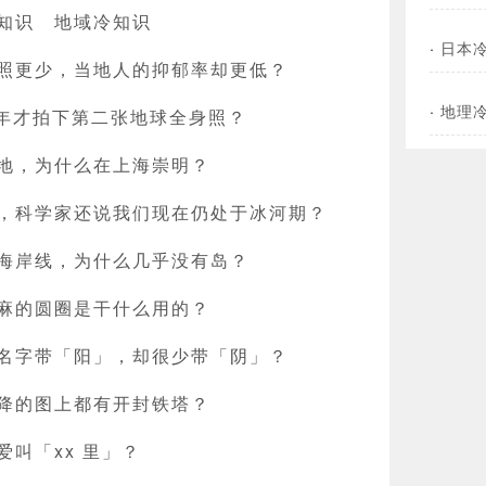
知识
地域冷知识
·
日本
照更少，当地人的抑郁率却更低？
·
地理
 年才拍下第二张地球全身照？
地，为什么在上海崇明？
，科学家还说我们现在仍处于冰河期？
海岸线，为什么几乎没有岛？
麻的圆圈是干什么用的？
名字带「阳」，却很少带「阴」？
降的图上都有开封铁塔？
叫「xx 里」？