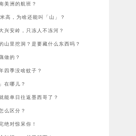
南美洲的航班？
6 米高，为啥还能叫「山」？
大兴安岭，只冻人不冻河？
的山里挖洞？是要藏什么东西吗？
藕做的？
年四季没啥蚊子？
」在哪儿？
就能单日往返墨西哥了？
怎么区分？
完绝对惊呆你！