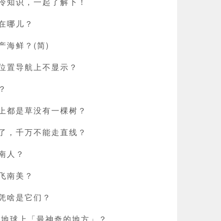
冷知识，一起了解下！
在哪儿？
产海鲜？(简)
位置导航上不显示？
？
上都是草没有一棵树？
了，千万不能走直线？
南人？
飞南美？
凭啥是它们？
 是地球上「最神奇的地方」？