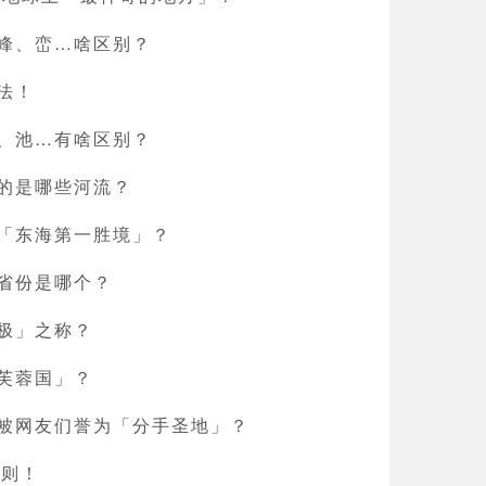
峰、峦…啥区别？
法！
、池…有啥区别？
的是哪些河流？
「东海第一胜境」？
省份是哪个？
极」之称？
芙蓉国」？
被网友们誉为「分手圣地」？
 则！