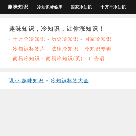
趣味知识
冷知识标签库
国家冷知识
十万个冷知识
趣味知识，冷知识，让你涨知识！
·
十万个冷知识
-
历史冷知识
-
国家冷知识
·
冷知识标签库
-
法律冷知识
-
冷知识专辑
·
简易冷知识
-
简易冷知识(英)
-
广告语
谋小·趣味知识
»
冷知识标签大全