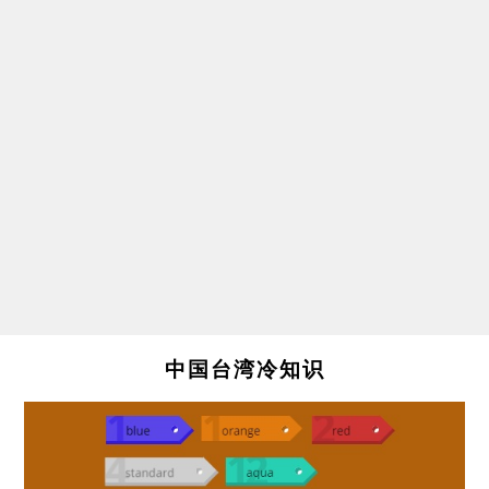
中国台湾冷知识