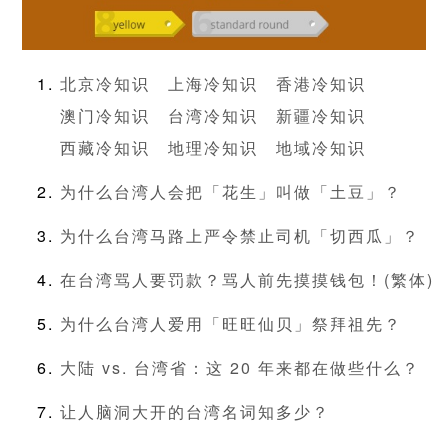
北京冷知识
上海冷知识
香港冷知识
澳门冷知识
台湾冷知识
新疆冷知识
西藏冷知识
地理冷知识
地域冷知识
为什么台湾人会把「花生」叫做「土豆」？
为什么台湾马路上严令禁止司机「切西瓜」？
在台湾骂人要罚款？骂人前先摸摸钱包！(繁体)
为什么台湾人爱用「旺旺仙贝」祭拜祖先？
大陆 vs. 台湾省：这 20 年来都在做些什么？
让人脑洞大开的台湾名词知多少？