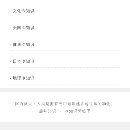
·
文化冷知识
·
美国冷知识
·
健康冷知识
·
日本冷知识
·
地理冷知识
阿西莫夫：人类是拥有无用知识越多越快乐的动物。
趣味知识
-
冷知识标签库