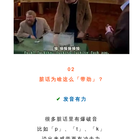
02
脏话为啥这么「带劲」？
✔
发音有力
很多脏话里有爆破音
比如「p」、「t」、「k」
说出来感觉更有冲击力