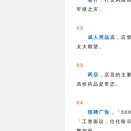
牢狱之灾。
02
成人用品店
，店
太大期望。
03
药店
，店员的主
高价药品是常态。
04
招聘广告
，「300
「工资面议」往往暗
繁加班。