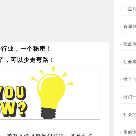
·
「左
·
有哪
·
盘点
个行业，一个秘密！
了，可以少走弯路！
·
社会
·
撞了 
·
出门
·
社会的
·
偷偷
高，稍有不慎可能触犯法律，甚至面临