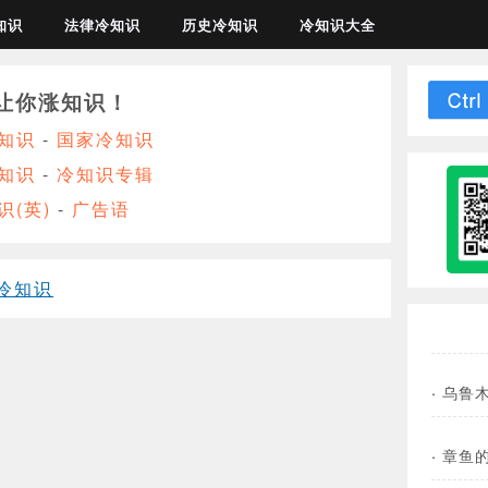
知识
法律冷知识
历史冷知识
冷知识大全
让你涨知识！
知识
-
国家冷知识
知识
-
冷知识专辑
识(英)
-
广告语
冷知识
·
乌鲁木
·
章鱼