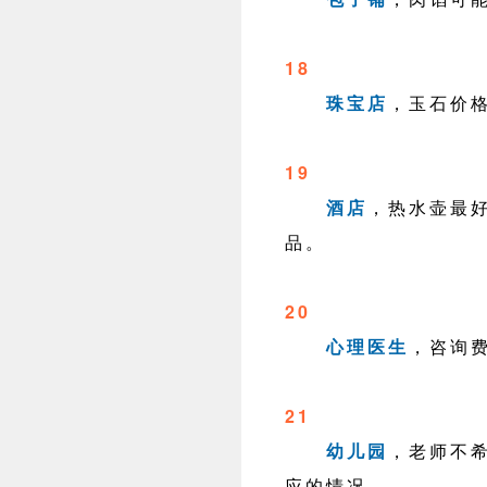
18
珠宝店
，玉石价
19
酒店
，热水壶最
品。
20
心理医生
，咨询
21
幼儿园
，老师不
应的情况。