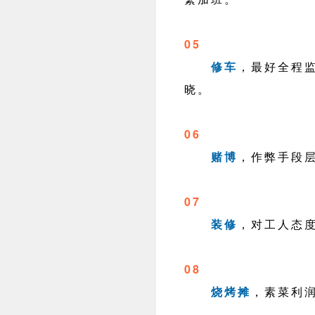
05
修车
，最好全程
晓。
06
赌博
，作弊手段
07
装修
，对工人态
08
烧烤摊
，素菜利