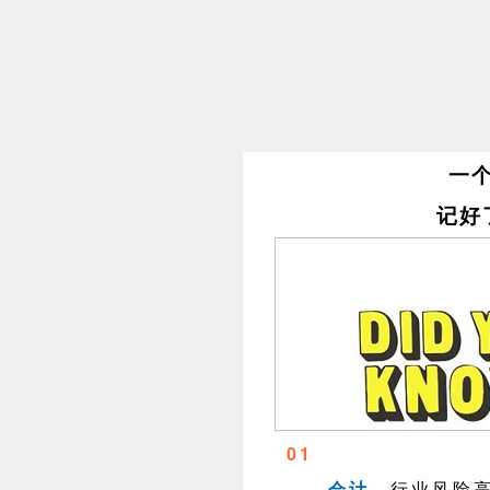
一
记好
01
会计
，行业风险