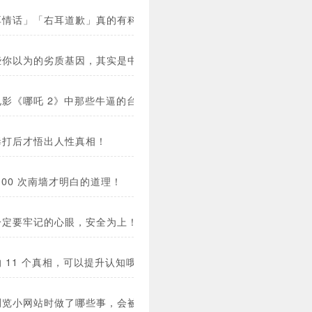
耳情话」「右耳道歉」真的有科学依据？
些你以为的劣质基因，其实是中了足以保命的基因彩票？
电影《哪吒 2》中那些牛逼的台词！
毒打后才悟出人性真相！
100 次南墙才明白的道理！
一定要牢记的心眼，安全为上！
 11 个真相，可以提升认知哦！
浏览小网站时做了哪些事，会被警察打电话喊走？