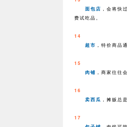
面包店
，会将快
费试吃品。
14
超市
，特价商品
15
肉铺
，商家往往
16
卖西瓜
，摊贩总
17
包子铺
，肉馅可