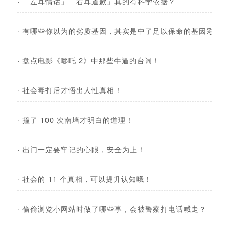
·
「左耳情话」「右耳道歉」真的有科学依据？
·
有哪些你以为的劣质基因，其实是中了足以保命的基因彩票
·
盘点电影《哪吒 2》中那些牛逼的台词！
·
社会毒打后才悟出人性真相！
·
撞了 100 次南墙才明白的道理！
·
出门一定要牢记的心眼，安全为上！
·
社会的 11 个真相，可以提升认知哦！
·
偷偷浏览小网站时做了哪些事，会被警察打电话喊走？