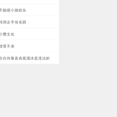
不能摸小孩的头
讳用左手传东西
小费文化
授受不亲
在任何垂直表面溜冰是违法的