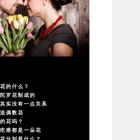
的花的什么？
曼陀罗花制成的
花其实没有一点关系
忌送偶数花
色的花吗？
个疙瘩都是一朵花
省花分别是什么？