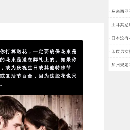
·
马来西亚
·
土耳其忌
·
日本没有
果你打算送花，一定要确保花束是
·
印度男女
数的花束是送在葬礼上的。如果你
·
加州规定
花，或为庆祝生日或其他特殊节
花或复活节百合，因为这些花也只
的。