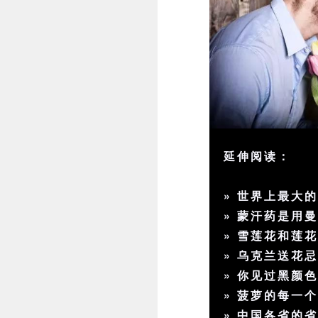
延伸阅读：
»
世界上最大
»
蒙汗药是用
»
雪莲花和莲
»
乌克兰送花
»
你见过黑颜
»
菠萝的每一
»
中国各省的