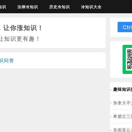
知识
法律冷知识
历史冷知识
冷知识大全
，让你涨知识！
让知识更有趣！
识问答
·
趣味知识
·
加拿大不
·
希腊立三
·
东南亚公