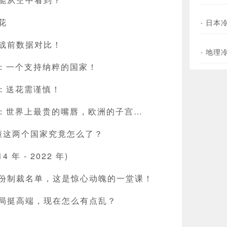
花
·
日本
战前数据对比！
·
地理
则：一个支持纳粹的国家！
则：送花需谨慎！
则：世界上最贵的嘴唇，欧洲的子宫…
看懂这两个国家究竟怎么了？
 年 - 2022 年)
份制裁名单，这是惊心动魄的一堂课！
局挺高端，现在怎么有点乱？