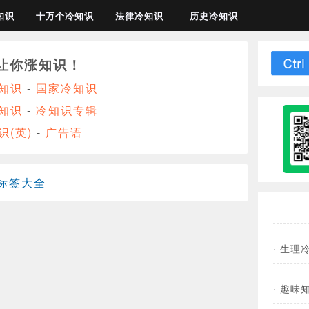
知识
十万个冷知识
法律冷知识
历史冷知识
让你涨知识！
知识
-
国家冷知识
知识
-
冷知识专辑
识(英)
-
广告语
标签大全
·
生理
·
趣味