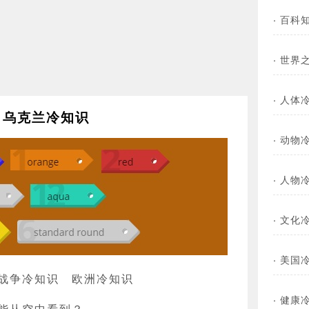
·
百科
·
世界
·
人体
乌克兰冷知识
·
动物
·
人物
·
文化
·
美国
战争冷知识
欧洲冷知识
·
健康
能从空中看到？