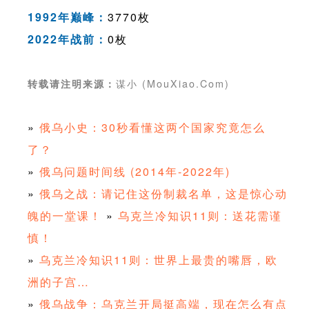
1992年巅峰：
3770枚
2022年战前：
0枚
谋小 (MouXiao.Com)
转载请注明来源：
»
俄乌小史：30秒看懂这两个国家究竟怎么
了？
»
俄乌问题时间线 (2014年-2022年)
»
俄乌之战：请记住这份制裁名单，这是惊心动
魄的一堂课！
»
乌克兰冷知识11则：送花需谨
慎！
»
乌克兰冷知识11则：世界上最贵的嘴唇，欧
洲的子宫…
»
俄乌战争：乌克兰开局挺高端，现在怎么有点