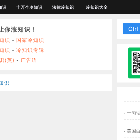
知识
十万个冷知识
法律冷知识
冷知识大全
让你涨知识！
知识
-
国家冷知识
知识
-
冷知识专辑
识(英)
-
广告语
知识
·
一句
·
美国