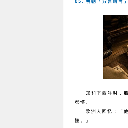
05. 明朝「方言暗
郑和下西洋时，船员
都懵。
欧洲人回忆：「他
懂。」