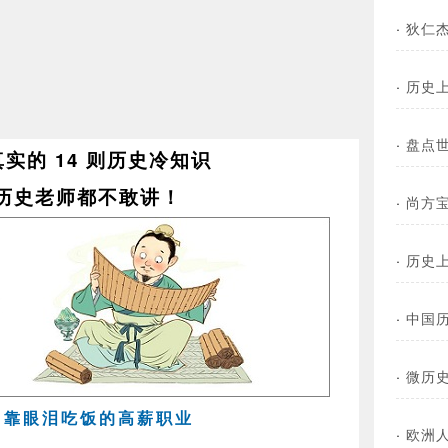
·
狄仁
·
历史
·
盘点
实的 14 则历史冷知识
历史老师都不敢讲！
·
尚方
·
历史
·
中国
·
微历
」：靠眼泪吃饭的高薪职业
·
欧洲