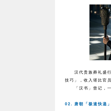
汉代贵族葬礼盛行雇
技巧」，收入堪比官
「汉书」曾记，一位
02. 唐朝「极速快