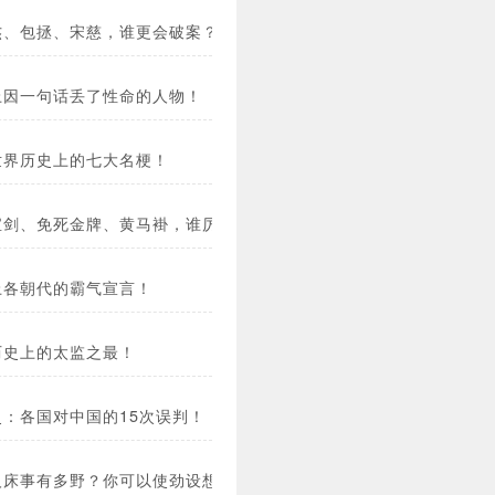
杰、包拯、宋慈，谁更会破案？
上因一句话丢了性命的人物！
世界历史上的七大名梗！
宝剑、免死金牌、黄马褂，谁厉害？
上各朝代的霸气宣言！
历史上的太监之最！
史：各国对中国的15次误判！
人床事有多野？你可以使劲设想！