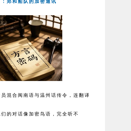
号」：郑和船队的加密通讯
混合闽南语与温州话传令，连翻译
们的对话像加密鸟语，完全听不