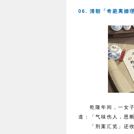
06. 清朝「奇葩离
乾隆年间，一女子因
道：「气味伤人，恩
「刑案汇览」还收