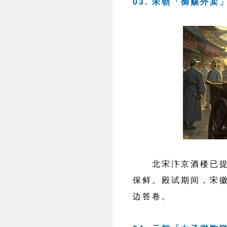
03. 宋朝「御赐外
北宋汴京酒楼已提供
保鲜。殿试期间，宋
边答卷。