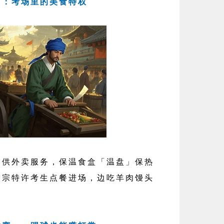
卖」：考场里的美食特权
外卖服务，保温食盒「温盘」保热
徽宗特许考生点餐进场，边吃羊肉馒头