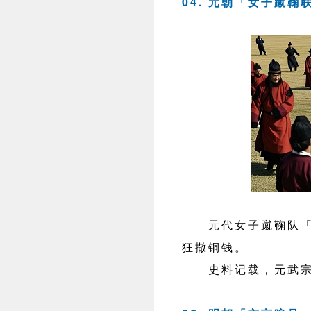
04. 元朝「女子蹴
元代女子蹴鞠队「齐
狂撒铜钱。
史料记载，元武宗常