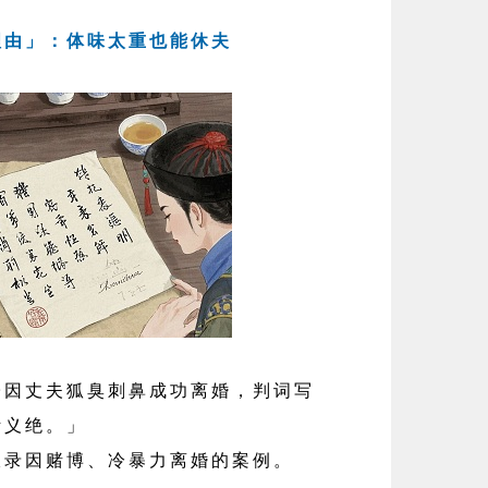
婚理由」：体味太重也能休夫
丈夫狐臭刺鼻成功离婚，判词写
断义绝。」
录因赌博、冷暴力离婚的案例。