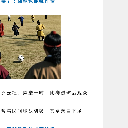
鞠联赛」：踢球也能赚打赏
云社」风靡一时，比赛进球后观众
与民间球队切磋，甚至亲自下场。