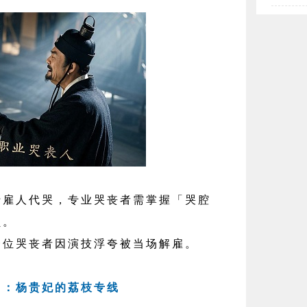
人代哭，专业哭丧者需掌握「哭腔
员。
哭丧者因演技浮夸被当场解雇。
递」：杨贵妃的荔枝专线