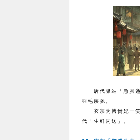
唐代驿站「急脚递」
羽毛疾驰。
玄宗为博贵妃一笑，
代「生鲜闪送」。