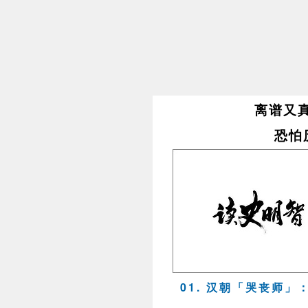
离谱又真
恐怕
01. 汉朝「哭丧师