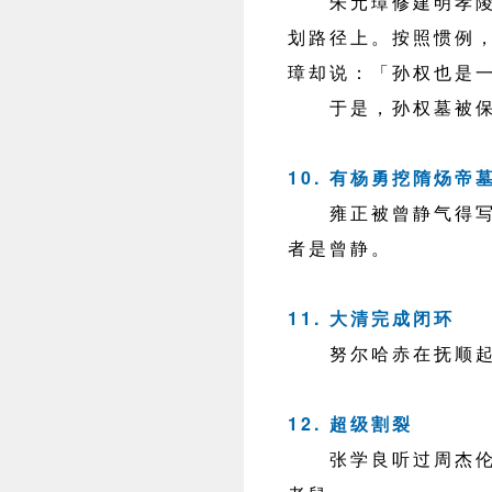
朱元璋修建明孝陵
划路径上。按照惯例
璋却说：「孙权也是
于是，孙权墓被保
10. 有杨勇挖隋炀帝
雍正被曾静气得写《
者是曾静。
11. 大清完成闭环
努尔哈赤在抚顺起
12. 超级割裂
张学良听过周杰伦的