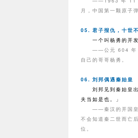
——1963 年 1
月，中国第一颗原子
05. 君子报仇，十世
一个叫杨勇的开发
——公元 604
自己的哥哥杨勇。
06. 刘邦偶遇秦始皇
刘邦见到秦始皇出行
夫当如是也。」
——秦汉的开国
不会知道秦二世而亡
位。