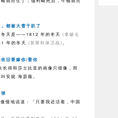
就出生了；伽利略死后，牛顿就出
始皇」都被大雪干趴了
天是——1812 年的冬天
(拿破仑
41 年的冬天
(莫斯科保卫战)
。
我依旧要嫁你/娶你
长得和莎士比亚的画像只很像，而
叫安妮·海瑟薇。
子弹
迪傲慢地说道：「只要我还活着，中国
」