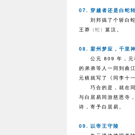
07. 穿越者还是白蛇
刘邦搞了个斩白蛇起
王莽
(蛇)
篡汉。
08. 梁州梦应，千里
公元 809 年，
的弟弟等人一同到曲
元稹就写了《同李十
巧合的是，就在同一
与白居易同游慈恩寺，
诗，寄予白居易。
09. 以帝王守陵