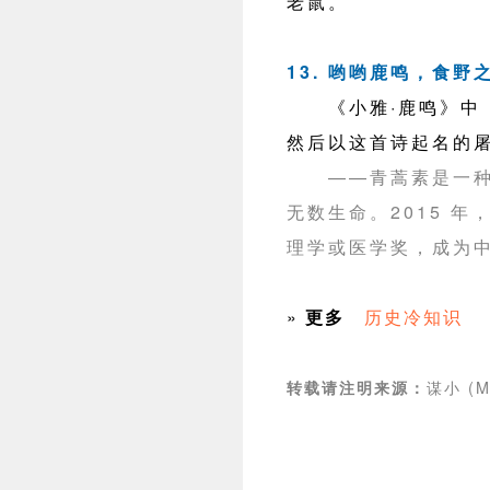
老鼠。
13. 哟哟鹿鸣，食野
《小雅·鹿鸣》中「
然后以这首诗起名的
——青蒿素是一
无数生命。2015 
理学或医学奖，成为
»
更多
历史冷知识
谋小 (M
转载请注明来源：