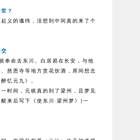
转世？
义的谶纬，没想到中间真的来了个
神交
元稹奉命去东川。白居易在长安，与他
江、慈恩寺等地方赏花饮酒，席间想念
一醉忆元九》。
时间，元稹真的到了梁州，且梦见
醒来后写下《使东川·梁州梦》)一