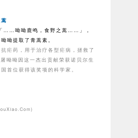
之蒿
……呦呦鹿鸣，食野之蒿……」，
屠呦呦提取了青蒿素。
种抗疟药，用于治疗各型疟病，拯救了
年，屠呦呦因这一杰出贡献荣获诺贝尔生
中国首位获得该奖项的科学家。
ouXiao.Com)