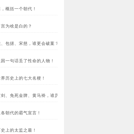
话，概括一个朝代！
白宫为啥是白的？
杰、包拯、宋慈，谁更会破案？
上因一句话丢了性命的人物！
世界历史上的七大名梗！
宝剑、免死金牌、黄马褂，谁厉害？
上各朝代的霸气宣言！
历史上的太监之最！