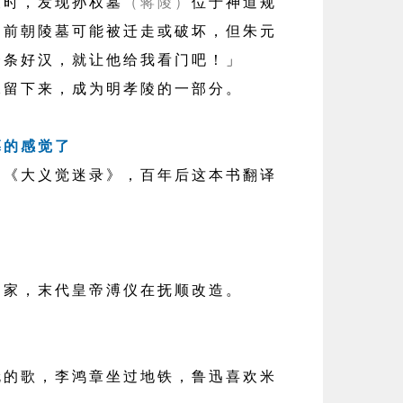
时，发现孙权墓
（蒋陵）
位于神道规
，前朝陵墓可能被迁走或破坏，但朱元
一条好汉，就让他给我看门吧！」
留下来，成为明孝陵的一部分。
墓的感觉了
大义觉迷录》，百年后这本书翻译
家，末代皇帝溥仪在抚顺改造。
歌，李鸿章坐过地铁，鲁迅喜欢米