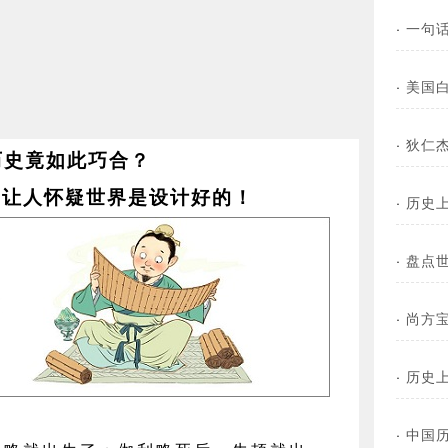
·
一句
·
美国
·
狄仁
历史竟如此巧合？
瞬间让人怀疑世界是设计好的！
·
历史
·
盘点
·
尚方
·
历史
·
中国