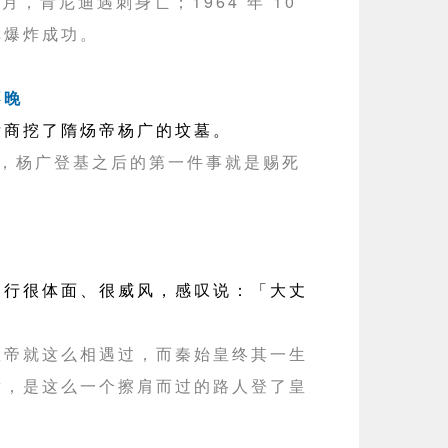
1 月，肯尼迪遇刺身亡；1964 年 10
弹爆炸成功。
不晚
商挖了隋炀帝杨广的坟墓。
 年，杨广登基之后的第一件事就是赐死
很体面、很威风，感叹说：「大丈
皇帝就这么相遇过，而秦始皇终其一生
后，是这么一个擦肩而过的路人登了皇