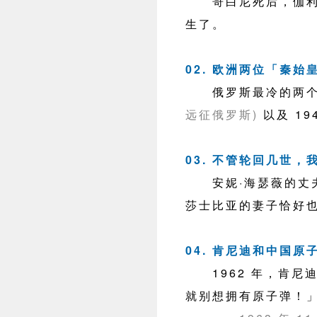
哥白尼死后，伽利略
生了。
02. 欧洲两位「秦
俄罗斯最冷的两个冬
远征俄罗斯)
以及 19
03. 不管轮回几世，
安妮·海瑟薇的丈夫
莎士比亚的妻子恰好也
04. 肯尼迪和中国原
1962 年，肯尼
就别想拥有原子弹！