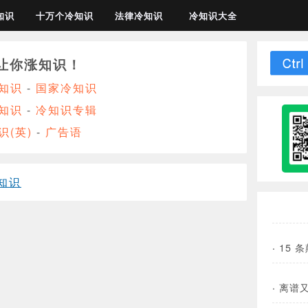
知识
十万个冷知识
法律冷知识
冷知识大全
让你涨知识！
知识
-
国家冷知识
知识
-
冷知识专辑
识(英)
-
广告语
知识
·
15 
·
离谱又