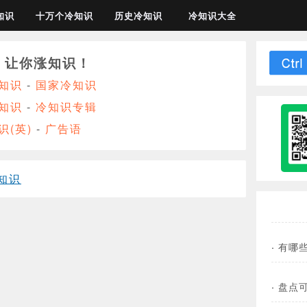
知识
十万个冷知识
历史冷知识
冷知识大全
，让你涨知识！
知识
-
国家冷知识
知识
-
冷知识专辑
识(英)
-
广告语
知识
·
有哪
·
盘点