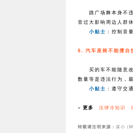
跳广场舞本身不违法
音过大影响周边人群
小贴士
：控制音
8. 汽车座椅不能擅自
买的车不能随意改装
数量等是违法行为，最
小贴士
：遵守交
»
更多
法律冷知识
谋小 (M
转载请注明来源：