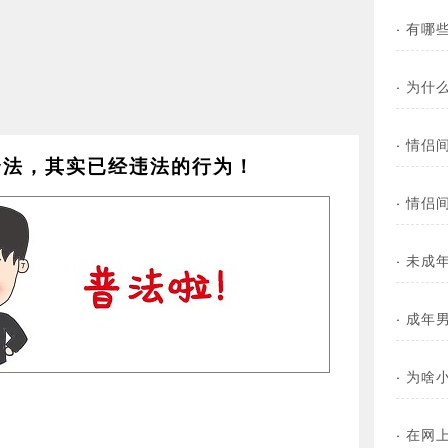
·
有哪
·
为什
·
情侣
合法，其实已经违法的行为！
·
情侣
·
未成
·
成年
·
为啥
·
在网