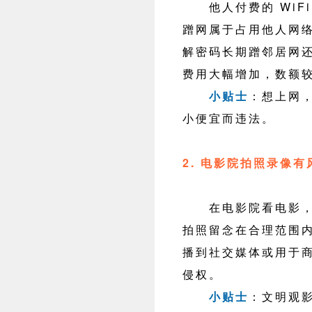
他人付费的 WiFi
蹭网属于占用他人网
解密码长期蹭邻居网
费用大幅增加，数额
小贴士
：想上网
小便宜而违法。
2. 电影院拍照录像有
在电影院看电影，未
拍照留念在合理范围
播到社交媒体或用于
侵权。
小贴士
：文明观