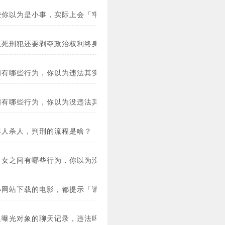
些你以为是小事，实际上会「牢底坐穿」的行为？(图)
么死刑犯还要剥夺政治权利终身？是防止他复活吗？
间有哪些行为，你以为违法其实是合法的？(图)
间有哪些行为，你以为没违法其实违法了？(图)
年人杀人，判刑的流程是啥？
男女之间有哪些行为，你以为没违法其实违法了？
小网站下载的电影，都提示「请于24小时内删除」？
上曝光对象的聊天记录，违法吗？