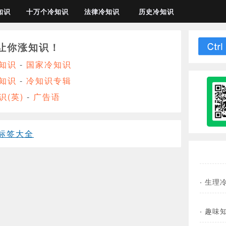
知识
十万个冷知识
法律冷知识
历史冷知识
让你涨知识！
知识
-
国家冷知识
知识
-
冷知识专辑
识(英)
-
广告语
标签大全
·
生理
·
趣味