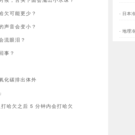
哈欠可能更少？
·
日本
的声音会变小？
·
地理
会流眼泪？
回事？
氧化碳排出体外
」
人打哈欠之后 5 分钟内会打哈欠