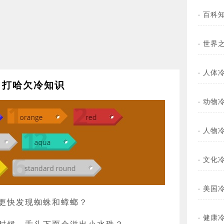
·
百科
·
世界
·
人体
打哈欠冷知识
·
动物
·
人物
·
文化
·
美国
更快发现蜘蛛和蟑螂？
·
健康
时候，舌头下面会滋出小水珠？