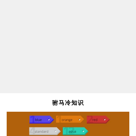
驸马冷知识