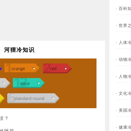
·
百科
·
世界
·
人体
河狸冷知识
·
动物
·
人物
·
文化
·
美国
坝？
·
健康
树砸死