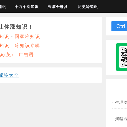
知识
十万个冷知识
法律冷知识
历史冷知识
让你涨知识！
知识
-
国家冷知识
知识
-
冷知识专辑
识(英)
-
广告语
标签大全
·
生理
·
河狸