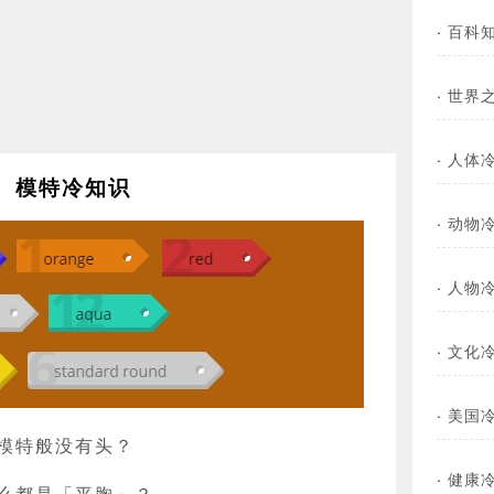
·
百科
·
世界
·
人体
模特冷知识
·
动物
·
人物
·
文化
·
美国
模特般没有头？
·
健康
么都是「平胸」？