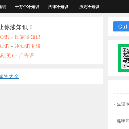
知识
十万个冷知识
法律冷知识
历史冷知识
让你涨知识！
知识
-
国家冷知识
知识
-
冷知识专辑
识(英)
-
广告语
标签大全
·
生理
·
趣味