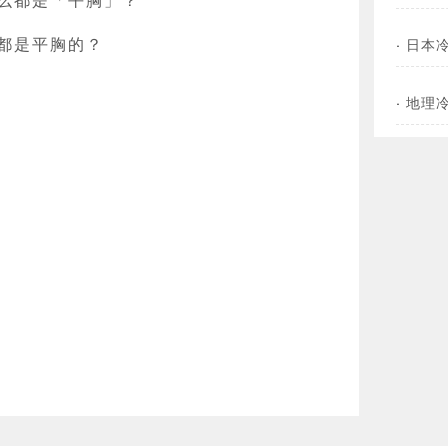
都是平胸的？
·
日本
·
地理