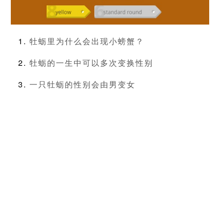
牡蛎里为什么会出现小螃蟹？
牡蛎的一生中可以多次变换性别
一只牡蛎的性别会由男变女