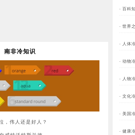
·
百科
·
世界
·
人体
南非冷知识
·
动物
·
人物
·
文化
·
美国
拉，伟人还是好人？
·
健康
产自威特沃特斯兰德