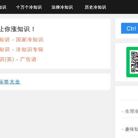
知识
十万个冷知识
法律冷知识
历史冷知识
让你涨知识！
知识
-
国家冷知识
知识
-
冷知识专辑
识(英)
-
广告语
标签大全
·
生理
·
趣味