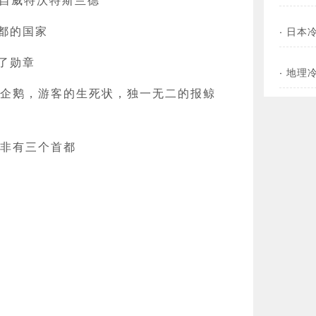
都的国家
·
日本
了勋章
·
地理
驴企鹅，游客的生死状，独一无二的报鲸
南非有三个首都