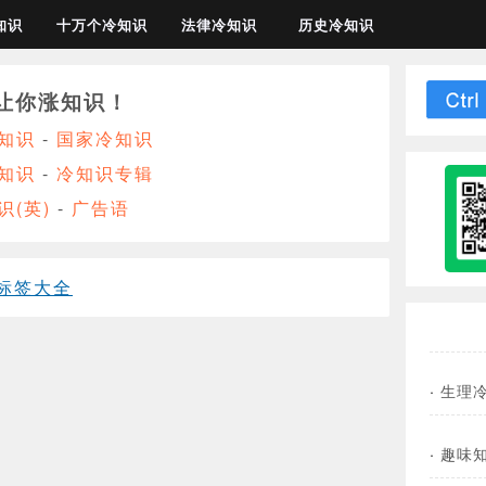
知识
十万个冷知识
法律冷知识
历史冷知识
让你涨知识！
知识
-
国家冷知识
知识
-
冷知识专辑
识(英)
-
广告语
标签大全
·
生理
·
趣味