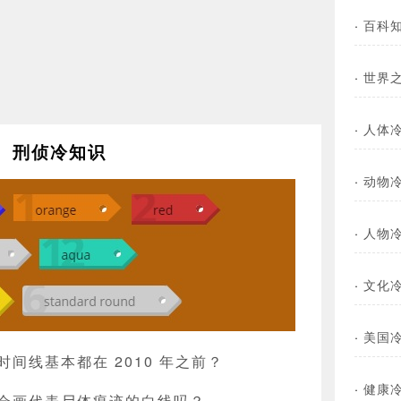
·
百科
·
世界
·
人体
刑侦冷知识
·
动物
·
人物
·
文化
·
美国
间线基本都在 2010 年之前？
·
健康
会画代表尸体痕迹的白线吗？