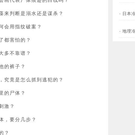
藻来判断是溺水还是谋杀？
·
日本
何会用指纹破案？
·
地理
了都害怕的？
大多不靠谱？
他的裤子？
，究竟是怎么抓到逃犯的？
里的尸体？
刺激？
体，要分几步？
的？