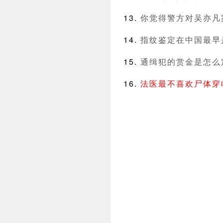
你觉得警方对吴亦凡
指纹鉴定在中国最早
通缉犯的赏金是怎么
法医最不喜欢尸体穿