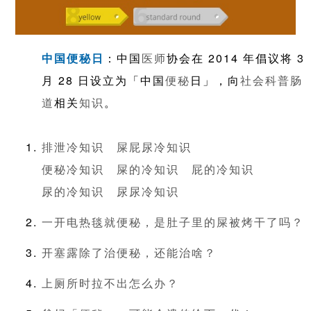
中国便秘日
：中国
医师
协会在 2014 年倡议将 3
月 28 日设立为「中国
便秘
日」，向
社会
科普
肠
道
相关
知识
。
排泄冷知识
屎屁尿冷知识
便秘冷知识
屎的冷知识
屁的冷知识
尿的冷知识
尿尿冷知识
一开电热毯就便秘，是肚子里的屎被烤干了吗？
开塞露除了治便秘，还能治啥？
上厕所时拉不出怎么办？