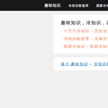
趣味知识
冷知识标签库
国家冷
趣味知识，冷知识，
·
十万个冷知识
-
历史冷
·
冷知识标签库
-
法律冷
·
简易冷知识
-
简易冷知
谋小·趣味知识
»
冷知识