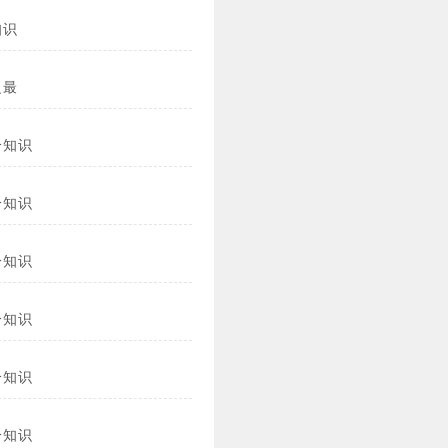
知识
之最
冷知识
冷知识
冷知识
冷知识
冷知识
冷知识