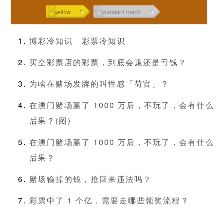
博彩冷知识
彩票冷知识
买空彩票店的彩票，到底会赚还是亏钱？
为啥在赌场发牌的叫性感「荷官」？
在澳门赌场赢了 1000 万后，不玩了，会有什么
后果？(图)
在澳门赌场赢了 1000 万后，不玩了，会有什么
后果？
赌场输掉的钱，抢回来违法吗？
彩票中了 1 个亿，需要走哪些领奖流程？