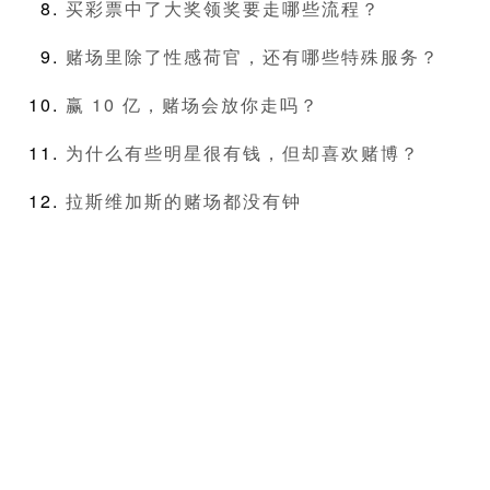
买彩票中了大奖领奖要走哪些流程？
赌场里除了性感荷官，还有哪些特殊服务？
赢 10 亿，赌场会放你走吗？
为什么有些明星很有钱，但却喜欢赌博？
拉斯维加斯的赌场都没有钟