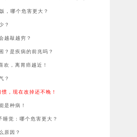
吃晚饭，哪个危害更大？
少？
会越敲越穷？
困？是疾病的前兆吗？
越喜欢，离胃癌越近！
气？
饭习惯，现在改掉还不晚！
能是种病！
肚子睡觉：哪个危害更大？
么原因？