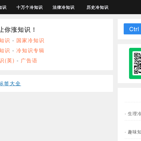
知识
十万个冷知识
法律冷知识
历史冷知识
让你涨知识！
知识
-
国家冷知识
知识
-
冷知识专辑
识(英)
-
广告语
标签大全
·
生理
·
趣味