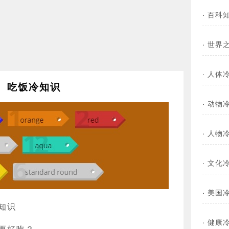
·
百科
·
世界
·
人体
吃饭冷知识
·
动物
·
人物
·
文化
·
美国
知识
·
健康
更好吃？