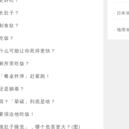
长肚子？
·
日本
制食欲？
·
地理
吃饭？
什么可能让你死得更快？
厕所里吃饭？
「餐桌炸弹」赶紧跑！
还是躺着？
因？「晕碳」到底是啥？
要强迫他吃饭！
饿肚子睡觉」，哪个危害更大？(图)