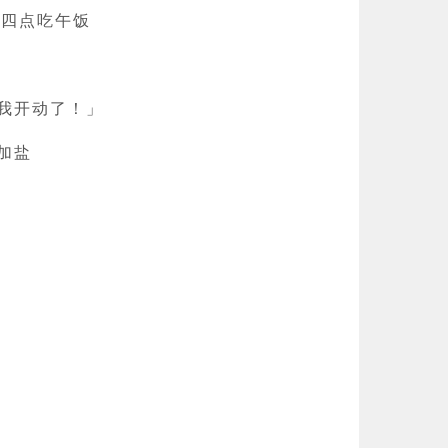
到四点吃午饭
我开动了！」
加盐