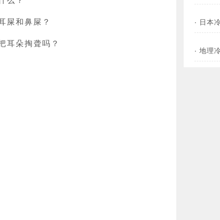
耳屎和鼻屎？
·
日本
把耳朵掏聋吗？
·
地理