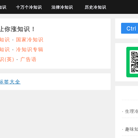
知识
十万个冷知识
法律冷知识
历史冷知识
让你涨知识！
知识
-
国家冷知识
知识
-
冷知识专辑
识(英)
-
广告语
标签大全
·
生理
·
趣味