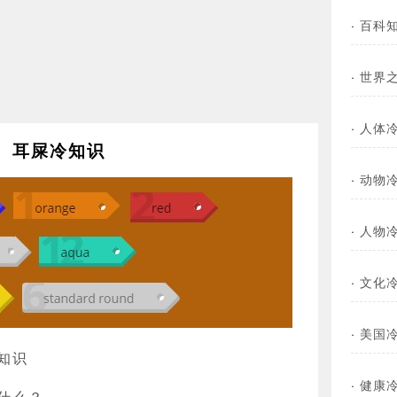
·
百科
·
世界
·
人体
耳屎冷知识
·
动物
·
人物
·
文化
·
美国
知识
·
健康
什么？