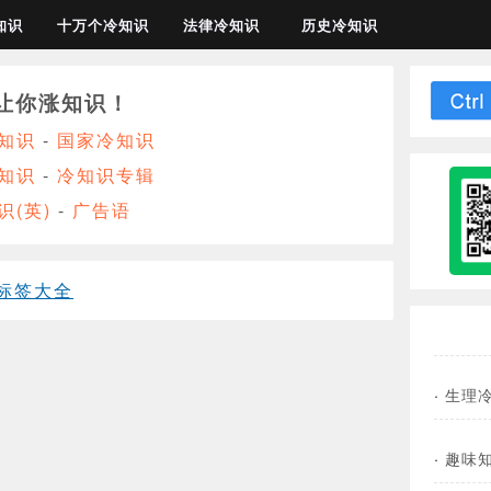
知识
十万个冷知识
法律冷知识
历史冷知识
让你涨知识！
知识
-
国家冷知识
知识
-
冷知识专辑
识(英)
-
广告语
标签大全
·
生理
·
趣味