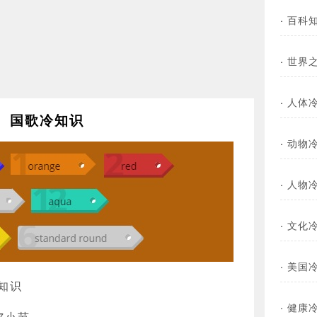
·
百科
·
世界
·
人体
国歌冷知识
·
动物
·
人物
·
文化
·
美国
知识
·
健康
7小节