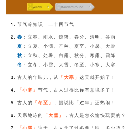
节气冷知识
二十四节气
春
：
立春
、
雨水
、
惊蛰
、
春分
、
清明
、
谷雨
夏
：
立夏
、
小满
、
芒种
、
夏至
、
小暑
、
大暑
秋
：
立秋
、
处暑
、
白露
、
秋分
、
寒露
、
霜降
冬
：
立冬
、
小雪
、
大雪
、
冬至
、
小寒
、
大寒
古人的年味儿，从
「大寒」
这天就开始了！
「小寒」
节气，古人过得比你有意境多了！
古人的
「冬至」
，据说比「过年」还热闹！
天寒地冻的
「大雪」
，古人是怎么愉快玩耍的？
「小雪」
这天，古人为了过冬要「囤」多少货？