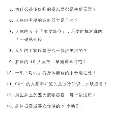
为什么很多好吃的贵东西都是生殖器官？
人体内主要的造血器官是什么？
人体的 6 个「脆皮部位」，只要时机对真的
「一碰就会碎」！
女生的甲状腺是怎么一步步失控的？
脏器的 10 大天敌，早知道早防范！
一组「对话」看身体器官的不合理之处！
90% 的人都不知道的皮肤冷知识，护肤必备！
男生身上的五大废物器官，哪个最没用？
身体器官最喜欢你做的 9 个动作！