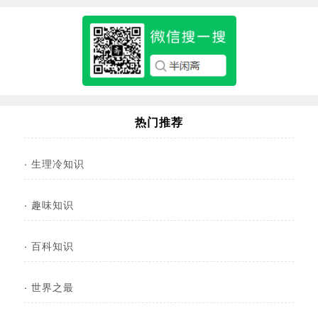
热门推荐
·
生理冷知识
·
趣味知识
·
百科知识
·
世界之最