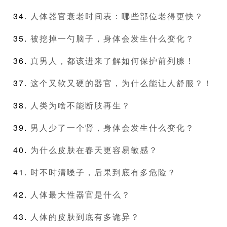
人体器官衰老时间表：哪些部位老得更快？
被挖掉一勺脑子，身体会发生什么变化？
真男人，都该进来了解如何保护前列腺！
这个又软又硬的器官，为什么能让人舒服？！
人类为啥不能断肢再生？
男人少了一个肾，身体会发生什么变化？
为什么皮肤在春天更容易敏感？
时不时清嗓子，后果到底有多危险？
人体最大性器官是什么？
人体的皮肤到底有多诡异？