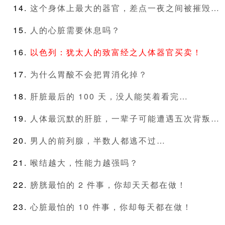
这个身体上最大的器官，差点一夜之间被摧毁…
人的心脏需要休息吗？
以色列：犹太人的致富经之人体器官买卖！
为什么胃酸不会把胃消化掉？
肝脏最后的 100 天，没人能笑着看完…
人体最沉默的肝脏，一辈子可能遭遇五次背叛…
男人的前列腺，半数人都逃不过…
喉结越大，性能力越强吗？
膀胱最怕的 2 件事，你却天天都在做！
心脏最怕的 10 件事，你却每天都在做！