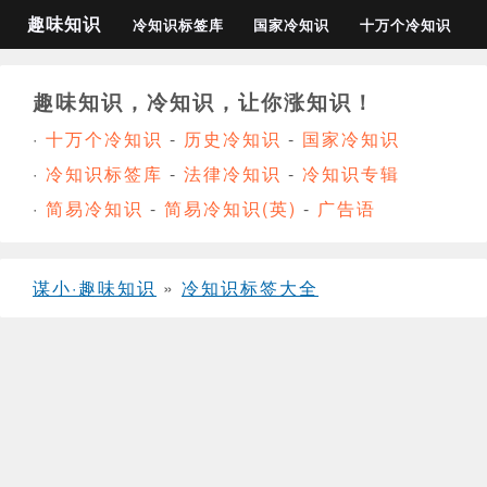
趣味知识
冷知识标签库
国家冷知识
十万个冷知识
趣味知识，冷知识，让你涨知识！
·
十万个冷知识
-
历史冷知识
-
国家冷知识
·
冷知识标签库
-
法律冷知识
-
冷知识专辑
·
简易冷知识
-
简易冷知识(英)
-
广告语
谋小·趣味知识
»
冷知识标签大全