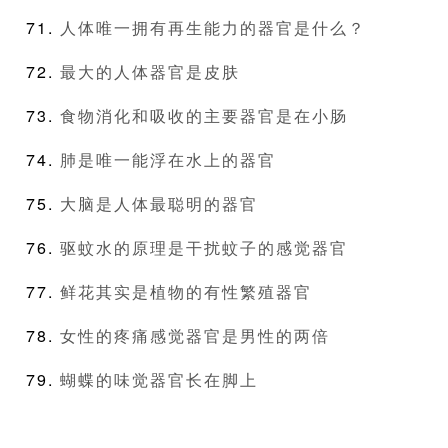
人体唯一拥有再生能力的器官是什么？
最大的人体器官是皮肤
食物消化和吸收的主要器官是在小肠
肺是唯一能浮在水上的器官
大脑是人体最聪明的器官
驱蚊水的原理是干扰蚊子的感觉器官
鲜花其实是植物的有性繁殖器官
女性的疼痛感觉器官是男性的两倍
蝴蝶的味觉器官长在脚上